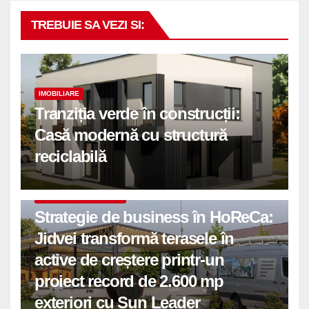
TREBUIE SA VEZI SI:
IMOBILIARE
Tranziția verde în construcții:
Casă modernă cu structură
reciclabilă
COMUNICATE DE PRESA
Strategie de business în HoReCa:
Jidvei transformă terasele în
active de creștere printr-un
proiect record de 2.600 mp
exteriori cu Sun Leader