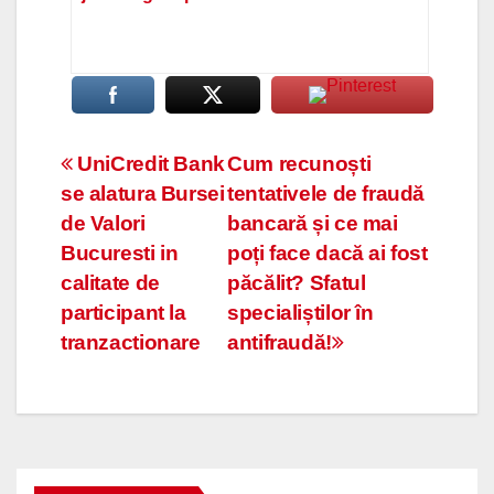
Navigare
UniCredit Bank
Cum recunoști
se alatura Bursei
tentativele de fraudă
în
de Valori
bancară și ce mai
articole
Bucuresti in
poți face dacă ai fost
calitate de
păcălit? Sfatul
participant la
specialiștilor în
tranzactionare
antifraudă!