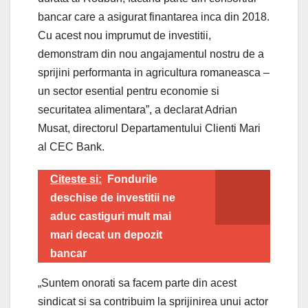
bancar care a asigurat finantarea inca din 2018.
Cu acest nou imprumut de investitii,
demonstram din nou angajamentul nostru de a
sprijini performanta in agricultura romaneasca –
un sector esential pentru economie si
securitatea alimentara”, a declarat Adrian
Musat, directorul Departamentului Clienti Mari
al CEC Bank.
Citeste si:
Fondurile
deschise de investitii ne
aduc castiguri mult mai
mari decat un depozit
bancar
„Suntem onorati sa facem parte din acest
sindicat si sa contribuim la sprijinirea unui actor