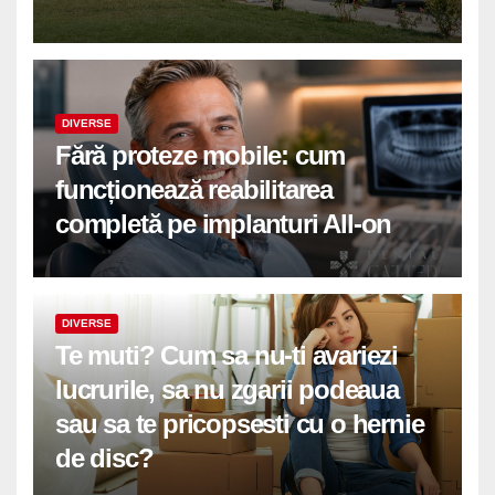
DIVERSE
Fără proteze mobile: cum
funcționează reabilitarea
completă pe implanturi All-on
DIVERSE
Te muti? Cum sa nu-ti avariezi
lucrurile, sa nu zgarii podeaua
sau sa te pricopsesti cu o hernie
de disc?