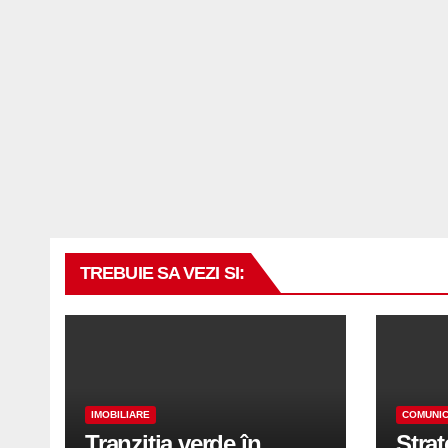
TREBUIE SA VEZI SI:
IMOBILIARE
COMUNIC
Tranziția verde în
Stra