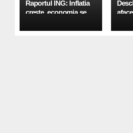
Raportul ING: Inflatia
Desc
creste, economia se
aface
indreapta spre crestere
pași
in a doua jumatate a
anului 2026