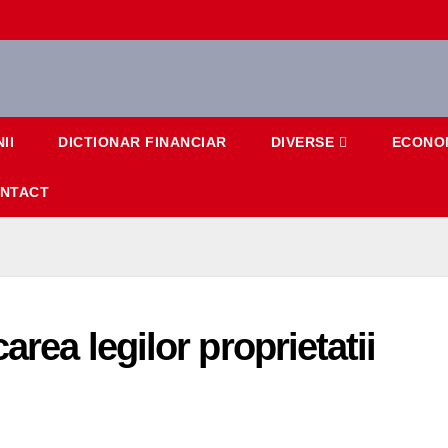
II
DICTIONAR FINANCIAR
DIVERSE
ECONO
NTACT
area legilor proprietatii