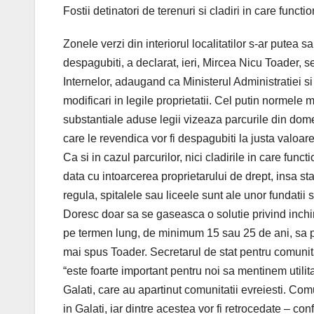
Fostii detinatori de terenuri si cladiri in care func
Zonele verzi din interiorul localitatilor s-ar putea s
despagubiti, a declarat, ieri, Mircea Nicu Toader, se
Internelor, adaugand ca Ministerul Administratiei s
modificari in legile proprietatii. Cel putin normele 
substantiale aduse legii vizeaza parcurile din domeni
care le revendica vor fi despagubiti la justa valoar
Ca si in cazul parcurilor, nici cladirile in care fun
data cu intoarcerea proprietarului de drept, insa sta
regula, spitalele sau liceele sunt ale unor fundatii 
Doresc doar sa se gaseasca o solutie privind inchiri
pe termen lung, de minimum 15 sau 25 de ani, sa pe
mai spus Toader. Secretarul de stat pentru comunitati
“este foarte important pentru noi sa mentinem utilita
Galati, care au apartinut comunitatii evreiesti. Com
in Galati, iar dintre acestea vor fi retrocedate – co