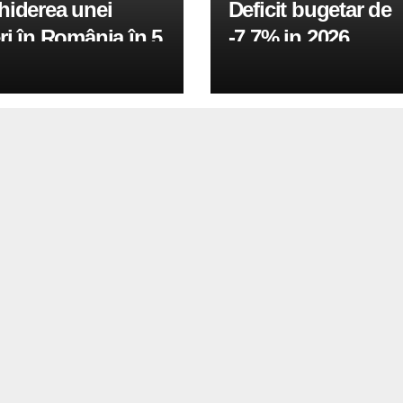
hiderea unei
Deficit bugetar de
ri în România în 5
-7,7% in 2026,
obiectivul pentru 
fiind de 6%