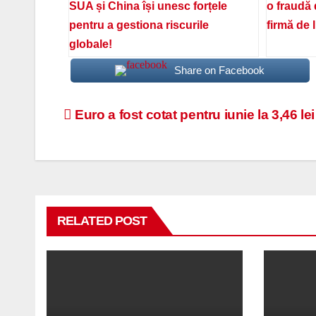
SUA și China își unesc forțele
o fraudă 
pentru a gestiona riscurile
firmă de 
globale!
Share on Facebook
Navigare
Euro a fost cotat pentru iunie la 3,46 lei
în
articole
RELATED POST