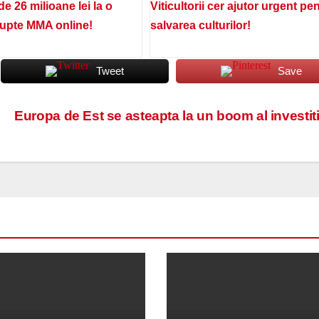
de 26 milioane lei la o
Viticultorii cer ajutor urgent pe
lupte MMA online!
salvarea culturilor!
Tweet
Save
Europa de Est se asteapta la un boom al investiti