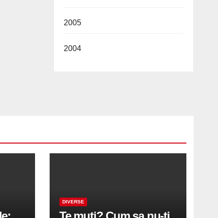
2005
2004
DIVERSE
le:
Te muti? Cum sa nu-ti