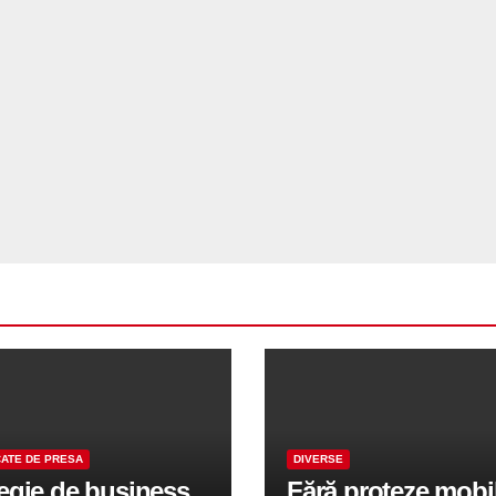
ATE DE PRESA
DIVERSE
tegie de business
Fără proteze mobi