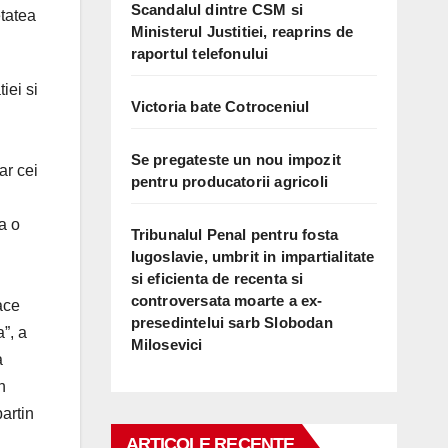
Scandalul dintre CSM si
etatea
Ministerul Justitiei, reaprins de
raportul telefonului
iei si
Victoria bate Cotroceniul
Se pregateste un nou impozit
ar cei
pentru producatorii agricoli
a o
Tribunalul Penal pentru fosta
Iugoslavie, umbrit in impartialitate
si eficienta de recenta si
controversata moarte a ex-
ace
presedintelui sarb Slobodan
”, a
Milosevici
a
n
artin
ARTICOLE RECENTE