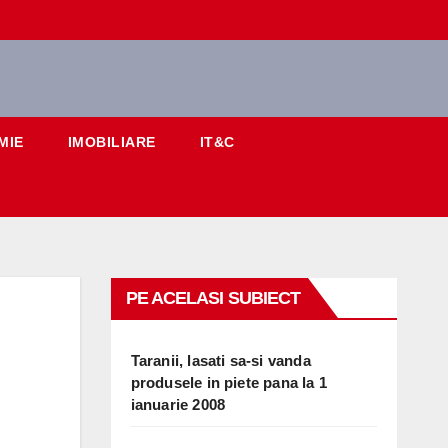
MIE
IMOBILIARE
IT&C
PE ACELASI SUBIECT
Taranii, lasati sa-si vanda
produsele in piete pana la 1
ianuarie 2008