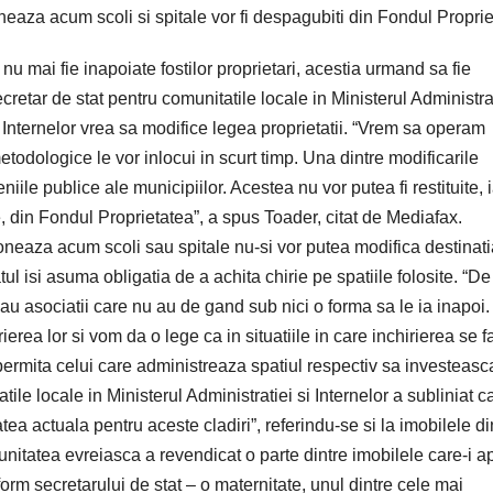
tioneaza acum scoli si spitale vor fi despagubiti din Fondul Propri
a nu mai fie inapoiate fostilor proprietari, acestia urmand sa fie
cretar de stat pentru comunitatile locale in Ministerul Administrat
i Internelor vrea sa modifice legea proprietatii. “Vrem sa operam
metodologice le vor inlocui in scurt timp. Una dintre modificarile
ile publice ale municipiilor. Acestea nu vor putea fi restituite, i
e, din Fondul Proprietatea”, a spus Toader, citat de Mediafax.
ctioneaza acum scoli sau spitale nu-si vor putea modifica destinati
tul isi asuma obligatia de a achita chirie pe spatiile folosite. “De
sau asociatii care nu au de gand sub nici o forma sa le ia inapoi.
erea lor si vom da o lege ca in situatiile in care inchirierea se f
rmita celui care administreaza spatiul respectiv sa investeasca
le locale in Ministerul Administratiei si Internelor a subliniat c
tea actuala pentru aceste cladiri”, referindu-se si la imobilele di
unitatea evreiasca a revendicat o parte dintre imobilele care-i ap
nform secretarului de stat – o maternitate, unul dintre cele mai