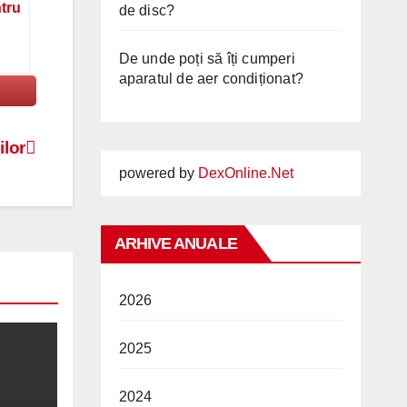
ntru
de disc?
De unde poți să îți cumperi
aparatul de aer condiționat?
ilor
powered by
DexOnline.Net
ARHIVE ANUALE
2026
2025
2024