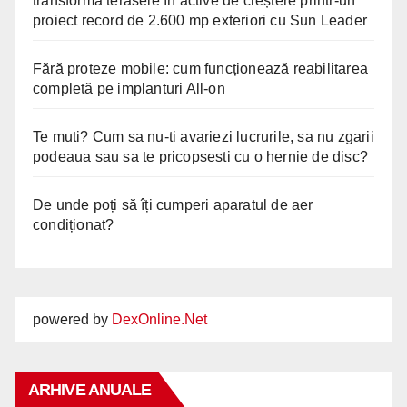
transformă terasele în active de creștere printr-un
proiect record de 2.600 mp exteriori cu Sun Leader
Fără proteze mobile: cum funcționează reabilitarea
completă pe implanturi All-on
Te muti? Cum sa nu-ti avariezi lucrurile, sa nu zgarii
podeaua sau sa te pricopsesti cu o hernie de disc?
De unde poți să îți cumperi aparatul de aer
condiționat?
powered by
DexOnline.Net
ARHIVE ANUALE