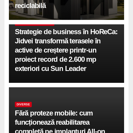
reciclabilă
COMUNICATE DE PRESA
Strategie de business în HoReCa:
Jidvei transformă terasele în
active de creștere printr-un
proiect record de 2.600 mp
exteriori cu Sun Leader
DIVERSE
Fără proteze mobile: cum
funcționează reabilitarea
completă pe implanturi All-on