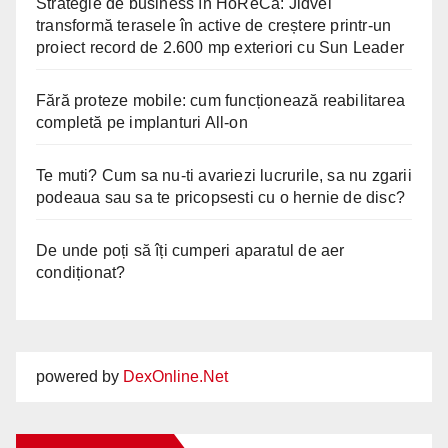
Strategie de business în HoReCa: Jidvei
transformă terasele în active de creștere printr-un
proiect record de 2.600 mp exteriori cu Sun Leader
Fără proteze mobile: cum funcționează reabilitarea
completă pe implanturi All-on
Te muti? Cum sa nu-ti avariezi lucrurile, sa nu zgarii
podeaua sau sa te pricopsesti cu o hernie de disc?
De unde poți să îți cumperi aparatul de aer
condiționat?
powered by
DexOnline.Net