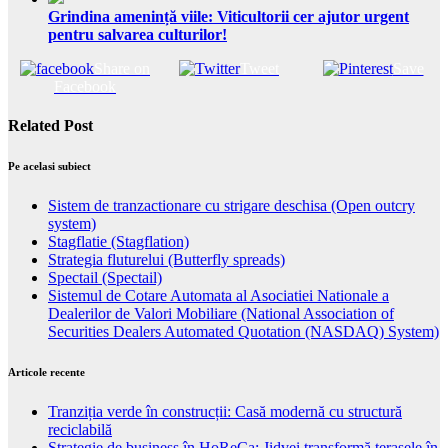
Grindina amenință viile: Viticultorii cer ajutor urgent
pentru salvarea culturilor!
Share on
Tweet
Save
Facebook
Related Post
Pe acelasi subiect
Sistem de tranzactionare cu strigare deschisa (Open outcry
system)
Stagflatie (Stagflation)
Strategia fluturelui (Butterfly spreads)
Spectail (Spectail)
Sistemul de Cotare Automata al Asociatiei Nationale a
Dealerilor de Valori Mobiliare (National Association of
Securities Dealers Automated Quotation (NASDAQ) System)
Articole recente
Tranziția verde în construcții: Casă modernă cu structură
reciclabilă
Strategie de business în HoReCa: Jidvei transformă terasele în