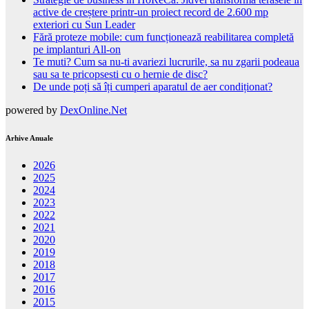
active de creștere printr-un proiect record de 2.600 mp
exteriori cu Sun Leader
Fără proteze mobile: cum funcționează reabilitarea completă
pe implanturi All-on
Te muti? Cum sa nu-ti avariezi lucrurile, sa nu zgarii podeaua
sau sa te pricopsesti cu o hernie de disc?
De unde poți să îți cumperi aparatul de aer condiționat?
powered by
DexOnline.Net
Arhive Anuale
2026
2025
2024
2023
2022
2021
2020
2019
2018
2017
2016
2015