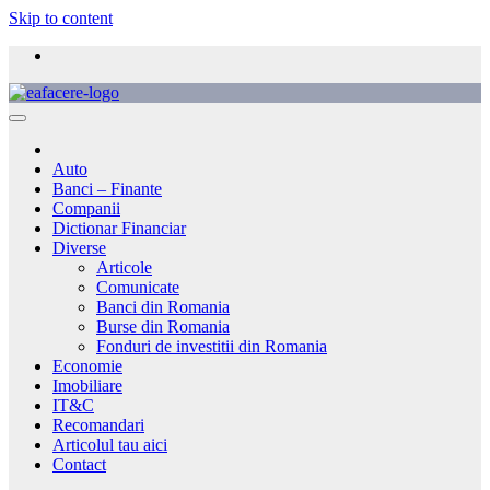
Skip to content
Auto
Banci – Finante
Companii
Dictionar Financiar
Diverse
Articole
Comunicate
Banci din Romania
Burse din Romania
Fonduri de investitii din Romania
Economie
Imobiliare
IT&C
Recomandari
Articolul tau aici
Contact