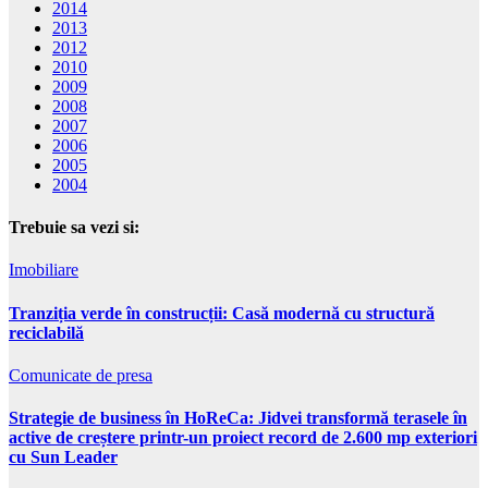
2014
2013
2012
2010
2009
2008
2007
2006
2005
2004
Trebuie sa vezi si:
Imobiliare
Tranziția verde în construcții: Casă modernă cu structură
reciclabilă
Comunicate de presa
Strategie de business în HoReCa: Jidvei transformă terasele în
active de creștere printr-un proiect record de 2.600 mp exteriori
cu Sun Leader