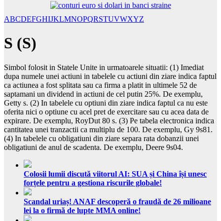
A
B
C
D
E
F
G
H
I
J
K
L
M
N
O
P
Q
R
S
T
U
V
W
X
Y
Z
S (S)
Simbol folosit in Statele Unite in urmatoarele situatii: (1) Imediat
dupa numele unei actiuni in tabelele cu actiuni din ziare indica faptul
ca actiunea a fost splitata sau ca firma a platit in ultimele 52 de
saptamani un dividend in actiuni de cel putin 25%. De exemplu,
Getty s. (2) In tabelele cu optiuni din ziare indica faptul ca nu este
oferita nici o optiune cu acel pret de exercitare sau cu acea data de
expirare. De exemplu, RoyDut 80 s. (3) Pe tabela electronica indica
cantitatea unei tranzactii ca multiplu de 100. De exemplu, Gy 9s81.
(4) In tabelele cu obligatiuni din ziare separa rata dobanzii unei
obligatiuni de anul de scadenta. De exemplu, Deere 9s04.
Colosii lumii discută viitorul AI: SUA și China își unesc
forțele pentru a gestiona riscurile globale!
Scandal uriaș! ANAF descoperă o fraudă de 26 milioane
lei la o firmă de lupte MMA online!