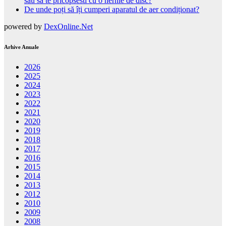
sau sa te pricopsesti cu o hernie de disc?
De unde poți să îți cumperi aparatul de aer condiționat?
powered by
DexOnline.Net
Arhive Anuale
2026
2025
2024
2023
2022
2021
2020
2019
2018
2017
2016
2015
2014
2013
2012
2010
2009
2008