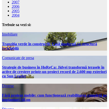
2007
2006
2005
2004
Trebuie sa vezi si:
Imobiliare
Tranziția verde în construcții: Casă modernă cu structură
reciclabilă
Comunicate de presa
Strategie de business în HoReCa: Jidvei transformă terasele în
active de creștere printr-un proiect record de 2.600 mp exteriori
cu Sun Leader
Diverse
Fără proteze mobile: cum funcționează reabilitarea completă pe
implanturi All-on