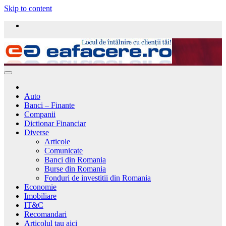
Skip to content
Auto
Banci – Finante
Companii
Dictionar Financiar
Diverse
Articole
Comunicate
Banci din Romania
Burse din Romania
Fonduri de investitii din Romania
Economie
Imobiliare
IT&C
Recomandari
Articolul tau aici