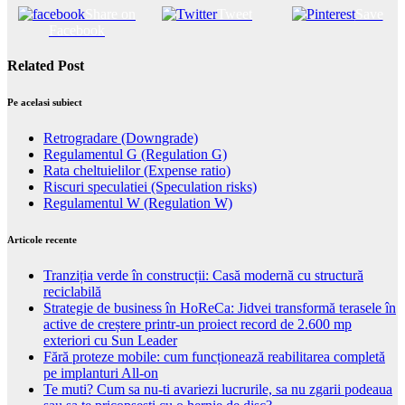
Share on
Tweet
Save
Facebook
Related Post
Pe acelasi subiect
Retrogradare (Downgrade)
Regulamentul G (Regulation G)
Rata cheltuielilor (Expense ratio)
Riscuri speculatiei (Speculation risks)
Regulamentul W (Regulation W)
Articole recente
Tranziția verde în construcții: Casă modernă cu structură
reciclabilă
Strategie de business în HoReCa: Jidvei transformă terasele în
active de creștere printr-un proiect record de 2.600 mp
exteriori cu Sun Leader
Fără proteze mobile: cum funcționează reabilitarea completă
pe implanturi All-on
Te muti? Cum sa nu-ti avariezi lucrurile, sa nu zgarii podeaua