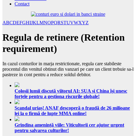
Contact
A
B
C
D
E
F
G
H
I
J
K
L
M
N
O
P
Q
R
S
T
U
V
W
X
Y
Z
Regula de retinere (Retention
requirement)
In cazul conturilor in marja restrictionate, regula care stabileste
procentul din venitul obtinut din vanzari pe care un client trebuie sa-l
pastreze in cont pentru a reduce soldul debitor.
Colosii lumii discută viitorul AI: SUA și China își unesc
forțele pentru a gestiona riscurile globale!
Scandal uriaș! ANAF descoperă o fraudă de 26 milioane
lei la o firmă de lupte MMA online!
Grindina amenință viile: Viticultorii cer ajutor urgent
pentru salvarea culturilor!