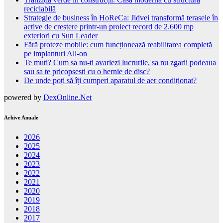
reciclabilă
Strategie de business în HoReCa: Jidvei transformă terasele în
active de creștere printr-un proiect record de 2.600 mp
exteriori cu Sun Leader
Fără proteze mobile: cum funcționează reabilitarea completă
pe implanturi All-on
Te muti? Cum sa nu-ti avariezi lucrurile, sa nu zgarii podeaua
sau sa te pricopsesti cu o hernie de disc?
De unde poți să îți cumperi aparatul de aer condiționat?
powered by
DexOnline.Net
Arhive Anuale
2026
2025
2024
2023
2022
2021
2020
2019
2018
2017