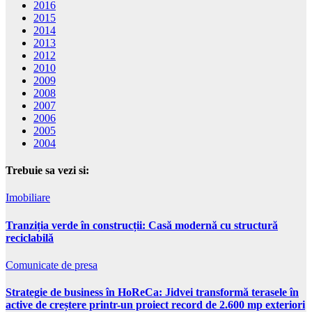
2016
2015
2014
2013
2012
2010
2009
2008
2007
2006
2005
2004
Trebuie sa vezi si:
Imobiliare
Tranziția verde în construcții: Casă modernă cu structură
reciclabilă
Comunicate de presa
Strategie de business în HoReCa: Jidvei transformă terasele în
active de creștere printr-un proiect record de 2.600 mp exteriori