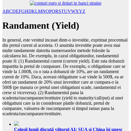
A
B
C
D
E
F
G
H
I
J
K
L
M
N
O
P
Q
R
S
T
U
V
W
X
Y
Z
Randament (Yield)
In general, este venitul incasat dintr-o investitie, exprimat procentual
din pretul curent al acesteia. O anumita investitie poate avea mai
multe randamente datorita numeroaselor metode folosite la
calcularea lui. De exemplu, in cazul obligatiunilor, randamentul
poate fi: (1) Randamentul curent (current yield). Este rata dobanzii
impartita la pretul de cumparare. De exemplu, o obligatiune care se
vinde la 1.000$, cu o rata a dobanzii de 10%, are un randament
curent de 10%. Daca, aceeasi obligatiune s-ar vinde la 500$, ea ar
oferi un randament de 20% unui investitor care ar cumpara-o la
500$ (pe masura ce pretul unei obligatiuni scade, randamentul ei
crese si viceversa). (2) Randamentul pana la
scadenta/rascumparare/restituire (yield to maturity/call/put) al unei
obligatiuni care ia in considerare platile dobanzii, pretul de
cumparare, valoarea de rascumparare si timpul ramas pana la
scadenta/rascumparare/restituire.
Colosii lumii discută viitorul AI: SUA și China își unesc