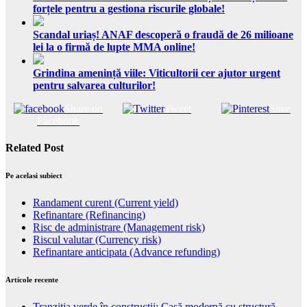
forțele pentru a gestiona riscurile globale!
Scandal uriaș! ANAF descoperă o fraudă de 26 milioane
lei la o firmă de lupte MMA online!
Grindina amenință viile: Viticultorii cer ajutor urgent
pentru salvarea culturilor!
Share on
Tweet
Save
Facebook
Related Post
Pe acelasi subiect
Randament curent (Current yield)
Refinantare (Refinancing)
Risc de administrare (Management risk)
Riscul valutar (Currency risk)
Refinantare anticipata (Advance refunding)
Articole recente
Tranziția verde în construcții: Casă modernă cu structură