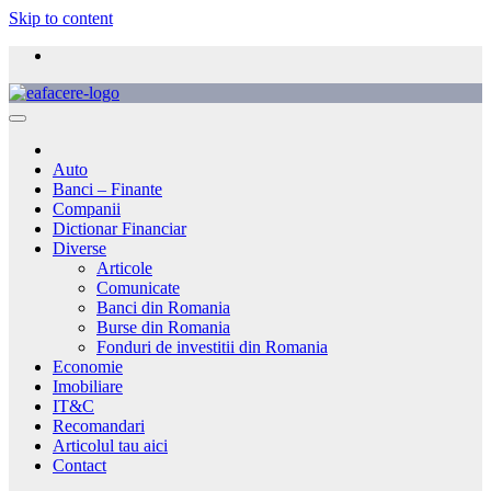
Skip to content
Auto
Banci – Finante
Companii
Dictionar Financiar
Diverse
Articole
Comunicate
Banci din Romania
Burse din Romania
Fonduri de investitii din Romania
Economie
Imobiliare
IT&C
Recomandari
Articolul tau aici
Contact