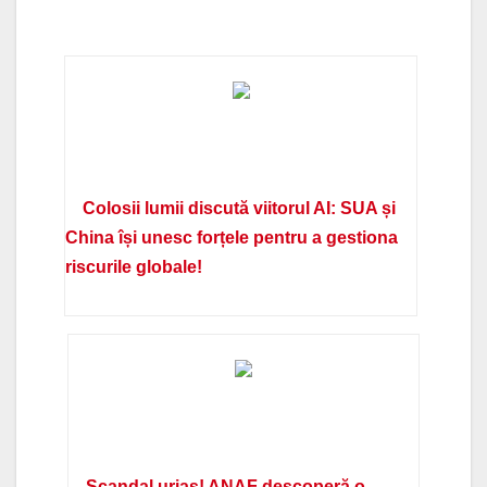
Colosii lumii discută viitorul AI: SUA și
China își unesc forțele pentru a gestiona
riscurile globale!
Scandal uriaș! ANAF descoperă o