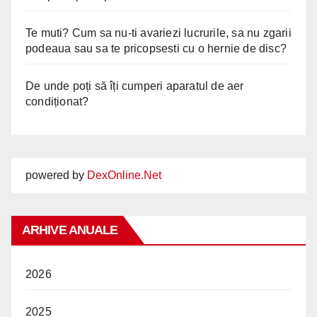
Te muti? Cum sa nu-ti avariezi lucrurile, sa nu zgarii
podeaua sau sa te pricopsesti cu o hernie de disc?
De unde poți să îți cumperi aparatul de aer
condiționat?
powered by
DexOnline.Net
ARHIVE ANUALE
2026
2025