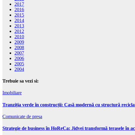
2017
2016
2015
2014
2013
2012
2010
2009
2008
2007
2006
2005
2004
Trebuie sa vezi si:
Imobiliare
Tranziția verde în construcții: Casă modernă cu structură recicla
Comunicate de presa
Strategie de business în HoReCa: Jidvei transformă terasele în ac