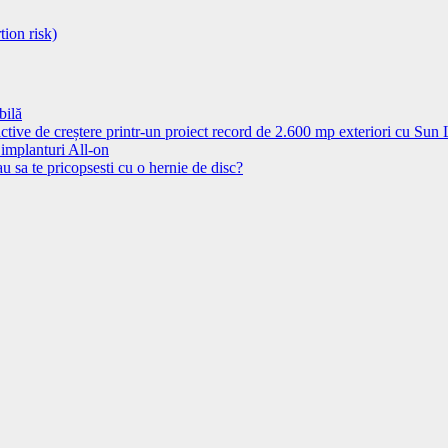
tion risk)
bilă
ctive de creștere printr-un proiect record de 2.600 mp exteriori cu Sun
 implanturi All-on
u sa te pricopsesti cu o hernie de disc?