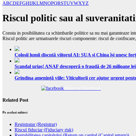
A
B
C
D
E
F
G
H
I
J
K
L
M
N
O
P
Q
R
S
T
U
V
W
X
Y
Z
Riscul politic sau al suveranitatii
Consta in posibilitatea ca schimbarile politice sa nu mai garanteaze integr
Riscul politic are urmatoarele riscuri componente: riscul de confiscare, 
Colosii lumii discută viitorul AI: SUA și China își unesc forț
Scandal uriaș! ANAF descoperă o fraudă de 26 milioane lei
Grindina amenință viile: Viticultorii cer ajutor urgent pentr
Share on Facebook
Related Post
Pe acelasi subiect
Registratar (Registrar)
Riscul fiduciar (Fiduciary risk)
Rentabilitatea capitalului (Return on capital (Capital return))