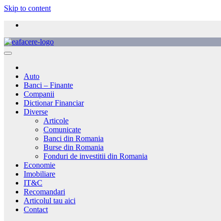
Skip to content
Auto
Banci – Finante
Companii
Dictionar Financiar
Diverse
Articole
Comunicate
Banci din Romania
Burse din Romania
Fonduri de investitii din Romania
Economie
Imobiliare
IT&C
Recomandari
Articolul tau aici
Contact