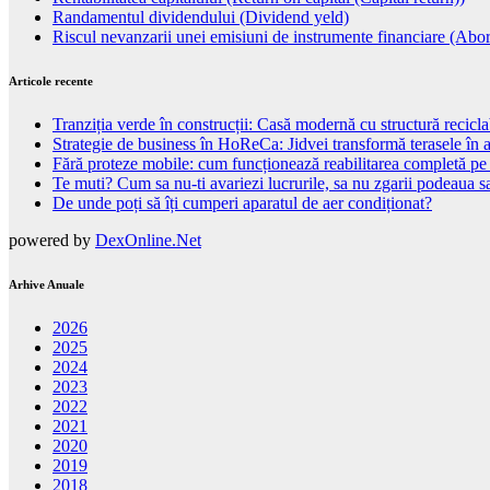
Randamentul dividendului (Dividend yeld)
Riscul nevanzarii unei emisiuni de instrumente financiare (Abor
Articole recente
Tranziția verde în construcții: Casă modernă cu structură recicla
Strategie de business în HoReCa: Jidvei transformă terasele în a
Fără proteze mobile: cum funcționează reabilitarea completă pe
Te muti? Cum sa nu-ti avariezi lucrurile, sa nu zgarii podeaua sa
De unde poți să îți cumperi aparatul de aer condiționat?
powered by
DexOnline.Net
Arhive Anuale
2026
2025
2024
2023
2022
2021
2020
2019
2018