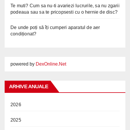
Te muti? Cum sa nu-ti avariezi lucrurile, sa nu zgarii
podeaua sau sa te pricopsesti cu o hernie de disc?
De unde poți să îți cumperi aparatul de aer
condiționat?
powered by
DexOnline.Net
ARHIVE ANUALE
2026
2025