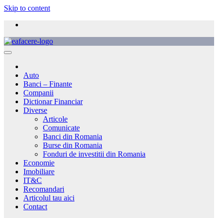
Skip to content
Auto
Banci – Finante
Companii
Dictionar Financiar
Diverse
Articole
Comunicate
Banci din Romania
Burse din Romania
Fonduri de investitii din Romania
Economie
Imobiliare
IT&C
Recomandari
Articolul tau aici
Contact