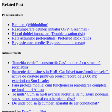
Related Post
Pe acelasi subiect
Retinere (Withholding)
Rascumparare detineri initiator OPP (Greenmail)
Riscul dublei impozitari (Double taxation risk)
Rata actiunilor preferentiale (Preferred stock ratio)
Regresie catre medie (Regression to the mean)
Articole recente
Tranziția verde în construcții: Casă modernă cu structură
reciclabilă
Strategie de business în HoReCa: Jidvei transformă terasele în
active de creștere printr-un proiect record de 2.600 mp
exteriori cu Sun Leader
Fără proteze mobile: cum funcționează reabilitarea completă
pe implanturi All-on
Te muti? Cum sa nu-ti avariezi lucrurile, sa nu zgarii podeaua
sau sa te pricopsesti cu o hernie de disc?
De unde poți să îți cumperi aparatul de aer condiționat?
powered by
DexOnline.Net