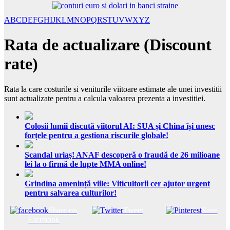
A
B
C
D
E
F
G
H
I
J
K
L
M
N
O
P
Q
R
S
T
U
V
W
X
Y
Z
Rata de actualizare (Discount
rate)
Rata la care costurile si veniturile viitoare estimate ale unei investitii
sunt actualizate pentru a calcula valoarea prezenta a investitiei.
Colosii lumii discută viitorul AI: SUA și China își unesc
forțele pentru a gestiona riscurile globale!
Scandal uriaș! ANAF descoperă o fraudă de 26 milioane
lei la o firmă de lupte MMA online!
Grindina amenință viile: Viticultorii cer ajutor urgent
pentru salvarea culturilor!
Share on
Tweet
Save
Facebook