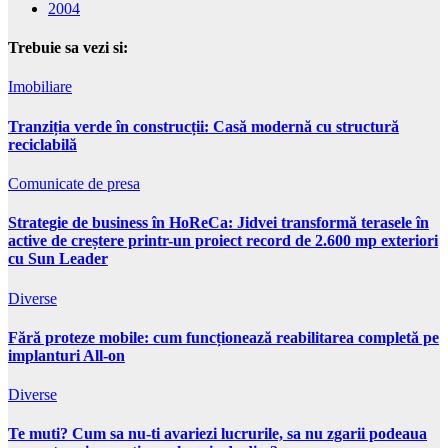
2004
Trebuie sa vezi si:
Imobiliare
Tranziția verde în construcții: Casă modernă cu structură
reciclabilă
Comunicate de presa
Strategie de business în HoReCa: Jidvei transformă terasele în
active de creștere printr-un proiect record de 2.600 mp exteriori
cu Sun Leader
Diverse
Fără proteze mobile: cum funcționează reabilitarea completă pe
implanturi All-on
Diverse
Te muti? Cum sa nu-ti avariezi lucrurile, sa nu zgarii podeaua