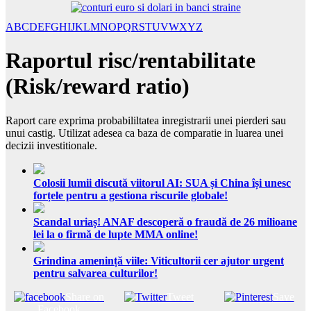
A
B
C
D
E
F
G
H
I
J
K
L
M
N
O
P
Q
R
S
T
U
V
W
X
Y
Z
Raportul risc/rentabilitate
(Risk/reward ratio)
Raport care exprima probabililtatea inregistrarii unei pierderi sau
unui castig. Utilizat adesea ca baza de comparatie in luarea unei
decizii investitionale.
Colosii lumii discută viitorul AI: SUA și China își unesc
forțele pentru a gestiona riscurile globale!
Scandal uriaș! ANAF descoperă o fraudă de 26 milioane
lei la o firmă de lupte MMA online!
Grindina amenință viile: Viticultorii cer ajutor urgent
pentru salvarea culturilor!
Share on
Tweet
Save
Facebook