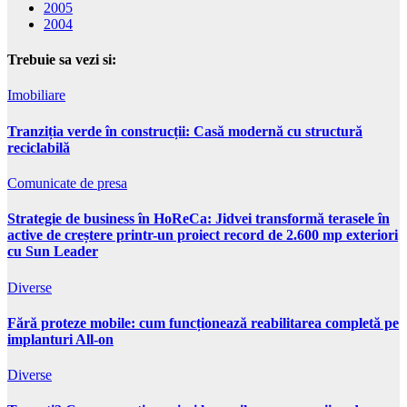
2005
2004
Trebuie sa vezi si:
Imobiliare
Tranziția verde în construcții: Casă modernă cu structură
reciclabilă
Comunicate de presa
Strategie de business în HoReCa: Jidvei transformă terasele în
active de creștere printr-un proiect record de 2.600 mp exteriori
cu Sun Leader
Diverse
Fără proteze mobile: cum funcționează reabilitarea completă pe
implanturi All-on
Diverse