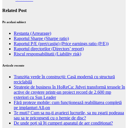
Related Post
Pe acelasi subiect
Restanta (Arrearage)
Raportul Sharpe (Sharpe ratio)
Raportul P/E (pret/castig) (Price earnings ratio (P/E))
Raportul directorilor (Directors’ report)
Riscul responsabilitatii (Liability risk)
Articole recente
Tranziția verde în construcții: Casă modernă cu structură
reciclabilă
Strategie de business în HoReCa: Jidvei transformă terasele în
active de creștere printr-un proiect record de 2.600 mp
exteriori cu Sun Leader
Fără proteze mobile: cum funcționează reabilitarea completă
pe implanturi All-on
Te muti? Cum sa nu-ti avariezi lucrurile, sa nu zgarii podeaua
sau sa te pricopsesti cu o hernie de disc?
De unde poți să îți cumperi aparatul de aer condiționat?