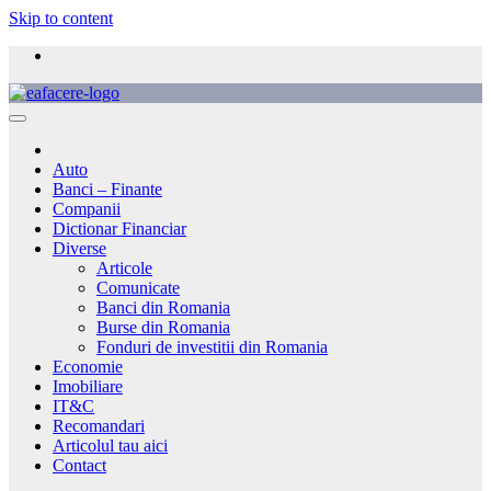
Skip to content
Auto
Banci – Finante
Companii
Dictionar Financiar
Diverse
Articole
Comunicate
Banci din Romania
Burse din Romania
Fonduri de investitii din Romania
Economie
Imobiliare
IT&C
Recomandari
Articolul tau aici
Contact