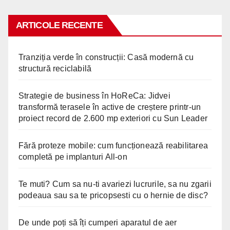
ARTICOLE RECENTE
Tranziția verde în construcții: Casă modernă cu
structură reciclabilă
Strategie de business în HoReCa: Jidvei
transformă terasele în active de creștere printr-un
proiect record de 2.600 mp exteriori cu Sun Leader
Fără proteze mobile: cum funcționează reabilitarea
completă pe implanturi All-on
Te muti? Cum sa nu-ti avariezi lucrurile, sa nu zgarii
podeaua sau sa te pricopsesti cu o hernie de disc?
De unde poți să îți cumperi aparatul de aer