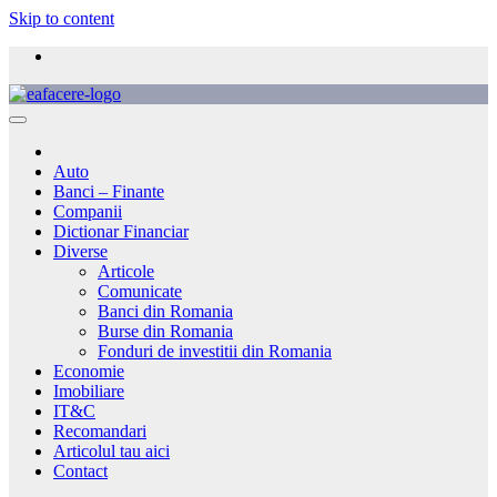
Skip to content
Auto
Banci – Finante
Companii
Dictionar Financiar
Diverse
Articole
Comunicate
Banci din Romania
Burse din Romania
Fonduri de investitii din Romania
Economie
Imobiliare
IT&C
Recomandari
Articolul tau aici
Contact