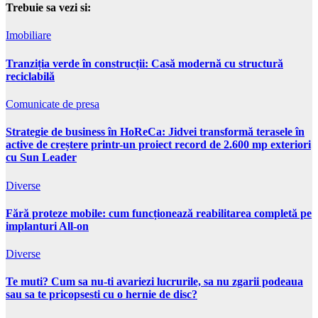
Trebuie sa vezi si:
Imobiliare
Tranziția verde în construcții: Casă modernă cu structură
reciclabilă
Comunicate de presa
Strategie de business în HoReCa: Jidvei transformă terasele în
active de creștere printr-un proiect record de 2.600 mp exteriori
cu Sun Leader
Diverse
Fără proteze mobile: cum funcționează reabilitarea completă pe
implanturi All-on
Diverse
Te muti? Cum sa nu-ti avariezi lucrurile, sa nu zgarii podeaua
sau sa te pricopsesti cu o hernie de disc?