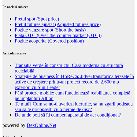
Pe acelasi subiect
Pretul spot (Spot price)
Pretul futures ajustat (Adjusted futures price)
Pozitie vanzare spot (Short the basis)
Piata OTC (Over-the-counter market (OTC))
Pozitie acoperita (Covered position)
Articole recente
Tranziția verde în construcții: Casă modernă cu structură
reciclabilă
Strategie de business în HoReCa: Jidvei transformă terasele în
active de creștere printr-un proiect record de 2.600 mp
exteriori cu Sun Leader
Fără proteze mobile: cum funcționează reabilitarea completă
pe implanturi All-on
Te muti? Cum sa nu-ti avariezi lucrurile, sa nu zgarii podeaua
sau sa te pricopsesti cu o hernie de disc?
De unde poți să îți cumperi aparatul de aer condiționat?
powered by
DexOnline.Net