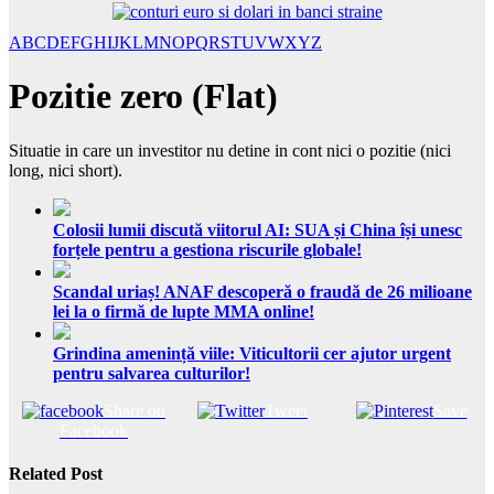
A
B
C
D
E
F
G
H
I
J
K
L
M
N
O
P
Q
R
S
T
U
V
W
X
Y
Z
Pozitie zero (Flat)
Situatie in care un investitor nu detine in cont nici o pozitie (nici
long, nici short).
Colosii lumii discută viitorul AI: SUA și China își unesc
forțele pentru a gestiona riscurile globale!
Scandal uriaș! ANAF descoperă o fraudă de 26 milioane
lei la o firmă de lupte MMA online!
Grindina amenință viile: Viticultorii cer ajutor urgent
pentru salvarea culturilor!
Share on
Tweet
Save
Facebook
Related Post