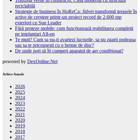
Tranziția verde în construcții: Casă modernă cu structură
reciclabilă
Strategie de business în HoReCa: Jidvei transformă terasele în
active de creștere printr-un proiect record de 2.600 mp
exteriori cu Sun Leader
Fără proteze mobile: cum funcționează reabilitarea completă
pe implanturi All-on
Te muti? Cum sa nu-ti avariezi lucrurile, sa nu zgarii podeaua
sau sa te pricopsesti cu o hernie de disc?
De unde poți să îți cumperi aparatul de aer condiționat?
powered by
DexOnline.Net
Arhive Anuale
2026
2025
2024
2023
2022
2021
2020
2019
2018
2017