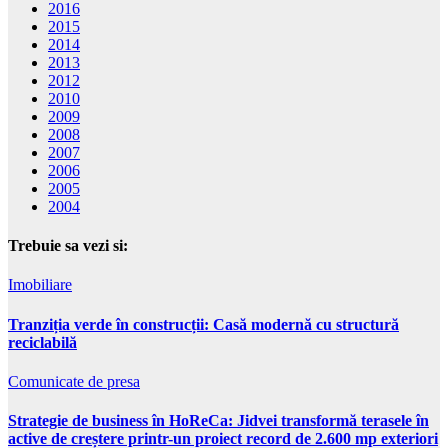
2016
2015
2014
2013
2012
2010
2009
2008
2007
2006
2005
2004
Trebuie sa vezi si:
Imobiliare
Tranziția verde în construcții: Casă modernă cu structură
reciclabilă
Comunicate de presa
Strategie de business în HoReCa: Jidvei transformă terasele în
active de creștere printr-un proiect record de 2.600 mp exteriori