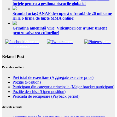
forțele pentru a gestiona riscurile globale!
Scandal uriaș! ANAF descoperă o fraudă de 26 milioane
lei la o firmă de lupte MMA online!
Grindina amenință viile: Viticultorii cer ajutor urgent
pentru salvarea culturilor!
Share on
Tweet
Save
Facebook
Related Post
Pe acelasi subiect
Pret total de exercitare (Aggregate exercise price)
Pozitie (Position)
Participant din categoria principala (Major bracket participant)
Pozitie deschisa (Open position)
Perioada de recuperare (Payback period)
Articole recente