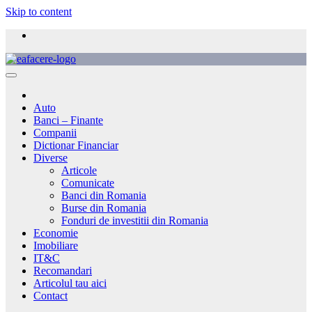
Skip to content
Auto
Banci – Finante
Companii
Dictionar Financiar
Diverse
Articole
Comunicate
Banci din Romania
Burse din Romania
Fonduri de investitii din Romania
Economie
Imobiliare
IT&C
Recomandari
Articolul tau aici
Contact