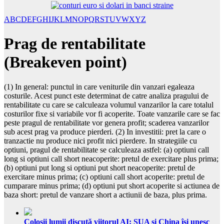
A
B
C
D
E
F
G
H
I
J
K
L
M
N
O
P
Q
R
S
T
U
V
W
X
Y
Z
Prag de rentabilitate
(Breakeven point)
(1) In general: punctul in care veniturile din vanzari egaleaza
costurile. Acest punct este determinat de catre analiza pragului de
rentabilitate cu care se calculeaza volumul vanzarilor la care totalul
costurilor fixe si variabile vor fi acoperite. Toate vanzarile care se fac
peste pragul de rentabilitate vor genera profit; scaderea vanzarilor
sub acest prag va produce pierderi. (2) In investitii: pret la care o
tranzactie nu produce nici profit nici pierdere. In strategiile cu
optiuni, pragul de rentabilitate se calculeaza astfel: (a) optiuni call
long si optiuni call short neacoperite: pretul de exercitare plus prima;
(b) optiuni put long si optiuni put short neacoperite: pretul de
exercitare minus prima; (c) optiuni call short acoperite: pretul de
cumparare minus prima; (d) optiuni put short acoperite si actiunea de
baza short: pretul de vanzare short a actiunii de baza, plus prima.
Colosii lumii discută viitorul AI: SUA și China își unesc