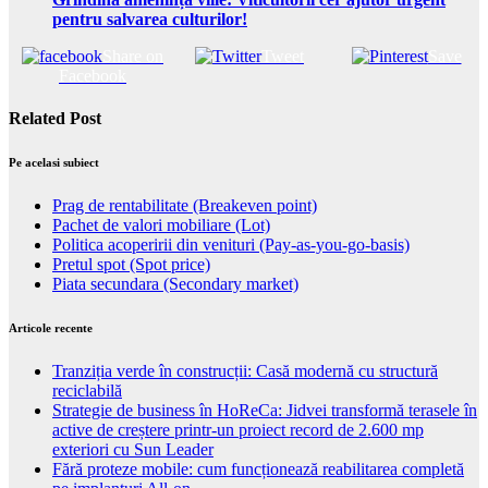
pentru salvarea culturilor!
Share on
Tweet
Save
Facebook
Related Post
Pe acelasi subiect
Prag de rentabilitate (Breakeven point)
Pachet de valori mobiliare (Lot)
Politica acoperirii din venituri (Pay-as-you-go-basis)
Pretul spot (Spot price)
Piata secundara (Secondary market)
Articole recente
Tranziția verde în construcții: Casă modernă cu structură
reciclabilă
Strategie de business în HoReCa: Jidvei transformă terasele în
active de creștere printr-un proiect record de 2.600 mp
exteriori cu Sun Leader
Fără proteze mobile: cum funcționează reabilitarea completă