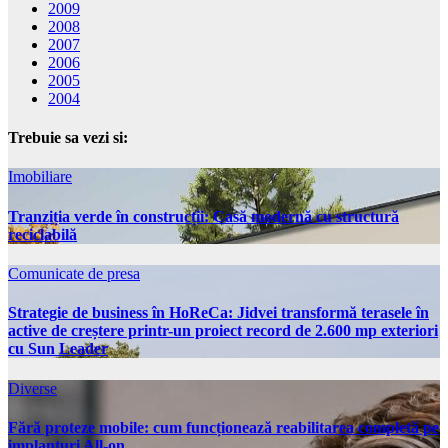
2009
2008
2007
2006
2005
2004
Trebuie sa vezi si:
Imobiliare
Tranziția verde în construcții: Casă modernă cu structură
reciclabilă
Comunicate de presa
Strategie de business în HoReCa: Jidvei transformă terasele în
active de creștere printr-un proiect record de 2.600 mp exteriori
cu Sun Leader
Diverse
Fără proteze mobile: cum funcționează reabilitarea completă pe
implanturi All-on