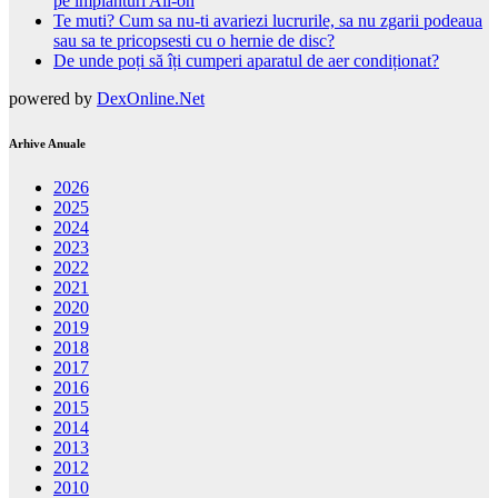
pe implanturi All-on
Te muti? Cum sa nu-ti avariezi lucrurile, sa nu zgarii podeaua
sau sa te pricopsesti cu o hernie de disc?
De unde poți să îți cumperi aparatul de aer condiționat?
powered by
DexOnline.Net
Arhive Anuale
2026
2025
2024
2023
2022
2021
2020
2019
2018
2017
2016
2015
2014
2013
2012
2010