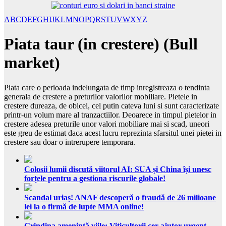
A
B
C
D
E
F
G
H
I
J
K
L
M
N
O
P
Q
R
S
T
U
V
W
X
Y
Z
Piata taur (in crestere) (Bull
market)
Piata care o perioada indelungata de timp inregistreaza o tendinta
generala de crestere a preturilor valorilor mobiliare. Pietele in
crestere dureaza, de obicei, cel putin cateva luni si sunt caracterizate
printr-un volum mare al tranzactiilor. Deoarece in timpul pietelor in
crestere adesea preturile unor valori mobiliare mai si scad, uneori
este greu de estimat daca acest lucru reprezinta sfarsitul unei pietei in
crestere sau doar o intrerupere temporara.
Colosii lumii discută viitorul AI: SUA și China își unesc
forțele pentru a gestiona riscurile globale!
Scandal uriaș! ANAF descoperă o fraudă de 26 milioane
lei la o firmă de lupte MMA online!
Grindina amenință viile: Viticultorii cer ajutor urgent