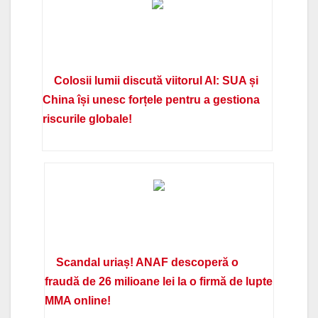
Colosii lumii discută viitorul AI: SUA și
China își unesc forțele pentru a gestiona
riscurile globale!
Scandal uriaș! ANAF descoperă o
fraudă de 26 milioane lei la o firmă de lupte
MMA online!