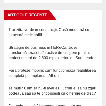
ARTICOLE RECENTE
Tranziția verde în construcții: Casă modernă cu
structură reciclabilă
Strategie de business în HoReCa: Jidvei
transformă terasele în active de creștere printr-un
proiect record de 2.600 mp exteriori cu Sun Leader
Fără proteze mobile: cum funcționează reabilitarea
completă pe implanturi All-on
Te muti? Cum sa nu-ti avariezi lucrurile, sa nu zgarii
podeaua sau sa te pricopsesti cu o hernie de disc?
De unde poți să îți cumperi aparatul de aer