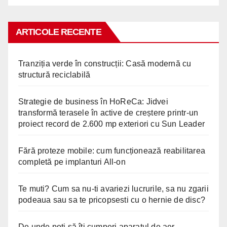
ARTICOLE RECENTE
Tranziția verde în construcții: Casă modernă cu
structură reciclabilă
Strategie de business în HoReCa: Jidvei
transformă terasele în active de creștere printr-un
proiect record de 2.600 mp exteriori cu Sun Leader
Fără proteze mobile: cum funcționează reabilitarea
completă pe implanturi All-on
Te muti? Cum sa nu-ti avariezi lucrurile, sa nu zgarii
podeaua sau sa te pricopsesti cu o hernie de disc?
De unde poți să îți cumperi aparatul de aer