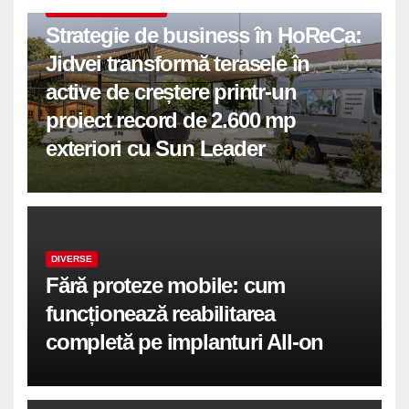
COMUNICATE DE PRESA
Strategie de business în HoReCa:
Jidvei transformă terasele în
active de creștere printr-un
proiect record de 2.600 mp
exteriori cu Sun Leader
DIVERSE
Fără proteze mobile: cum
funcționează reabilitarea
completă pe implanturi All-on