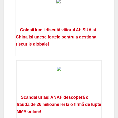
Colosii lumii discută viitorul AI: SUA și
China își unesc forțele pentru a gestiona
riscurile globale!
Scandal uriaș! ANAF descoperă o
fraudă de 26 milioane lei la o firmă de lupte
MMA online!