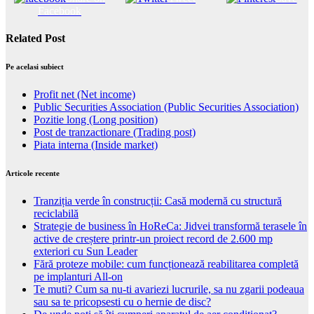
Facebook
Related Post
Pe acelasi subiect
Profit net (Net income)
Public Securities Association (Public Securities Association)
Pozitie long (Long position)
Post de tranzactionare (Trading post)
Piata interna (Inside market)
Articole recente
Tranziția verde în construcții: Casă modernă cu structură
reciclabilă
Strategie de business în HoReCa: Jidvei transformă terasele în
active de creștere printr-un proiect record de 2.600 mp
exteriori cu Sun Leader
Fără proteze mobile: cum funcționează reabilitarea completă
pe implanturi All-on
Te muti? Cum sa nu-ti avariezi lucrurile, sa nu zgarii podeaua
sau sa te pricopsesti cu o hernie de disc?