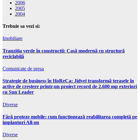
2006
2005
2004
Trebuie sa vezi si:
Imobiliare
Tranziția verde în construcții: Casă modernă cu structură
reciclabilă
Comunicate de presa
Strategie de business în HoReCa: Jidvei transformă terasele în
active de creștere printr-un proiect record de 2.600 mp exteriori
cu Sun Leader
Diverse
Fără proteze mobile: cum funcționează reabilitarea completă pe
implanturi All-on
Diverse