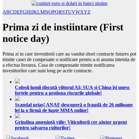
A
B
C
D
E
F
G
H
I
J
K
L
M
N
O
P
Q
R
S
T
U
V
W
X
Y
Z
Prima zi de instiintare (First
notice day)
Prima zi in care investitorii care au vandut short contracte futures pot
trimite casei de compesatie o notificare pentru a-si anunta intentia de
a efectua livrarea. Casa de compensatie trimite notificarea
investitorilor care sunt long pe acele contracte.
Colosii lumii discută viitorul AI: SUA și China își unesc
forțele pentru a gestiona riscurile globale!
Scandal uriaș! ANAF descoperă o fraudă de 26 milioane
lei la o firmă de lupte MMA online!
Grindina amenință viile: Viticultorii cer ajutor urgent
pentru salvarea culturilor!
Share on
Tweet
Save