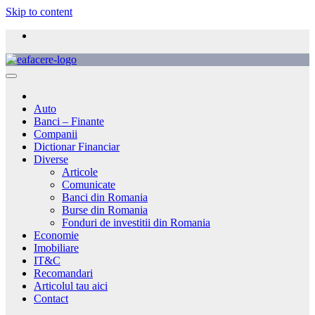
Skip to content
Auto
Banci – Finante
Companii
Dictionar Financiar
Diverse
Articole
Comunicate
Banci din Romania
Burse din Romania
Fonduri de investitii din Romania
Economie
Imobiliare
IT&C
Recomandari
Articolul tau aici
Contact