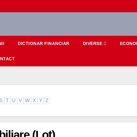
II
DICTIONAR FINANCIAR
DIVERSE
ECONO
NTACT
S
T
U
V
W
X
Y
Z
iliare (Lot)