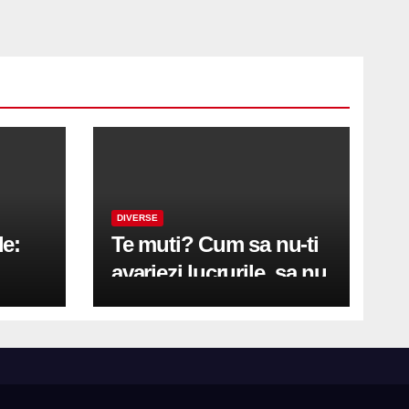
DIVERSE
le:
Te muti? Cum sa nu-ti
avariezi lucrurile, sa nu
etă
zgarii podeaua sau sa
on
te pricopsesti cu o
hernie de disc?