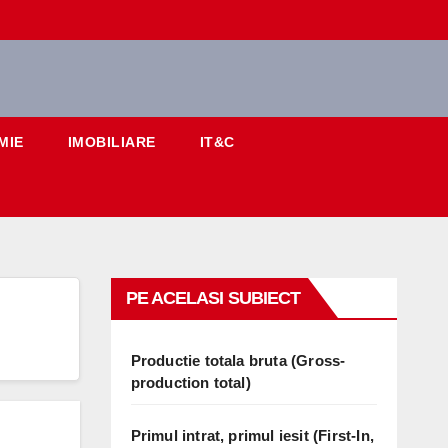
MIE
IMOBILIARE
IT&C
PE ACELASI SUBIECT
Productie totala bruta (Gross-
production total)
Primul intrat, primul iesit (First-In,