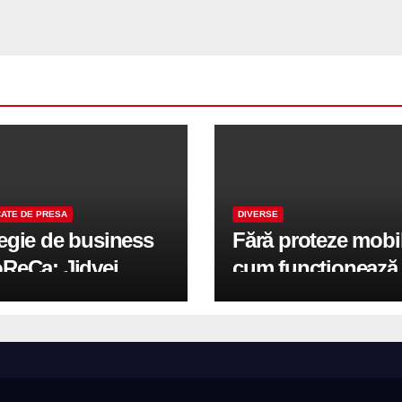
ATE DE PRESA
DIVERSE
tegie de business
Fără proteze mobi
oReCa: Jidvei
cum funcționează
formă terasele în
reabilitarea compl
e de creștere
pe implanturi All-
r-un proiect record
600 mp exteriori