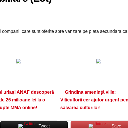
si companii care sunt oferite spre vanzare pe piata secundara ca
l uriaș! ANAF descoperă
Grindina amenință viile:
de 26 milioane lei la o
Viticultorii cer ajutor urgent pe
lupte MMA online!
salvarea culturilor!
Tweet
Save