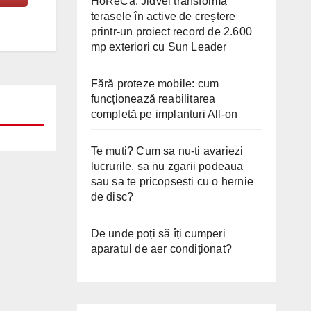
HoReCa: Jidvei transformă
terasele în active de creștere
printr-un proiect record de 2.600
mp exteriori cu Sun Leader
Fără proteze mobile: cum
funcționează reabilitarea
completă pe implanturi All-on
Te muti? Cum sa nu-ti avariezi
lucrurile, sa nu zgarii podeaua
sau sa te pricopsesti cu o hernie
de disc?
De unde poți să îți cumperi
aparatul de aer condiționat?