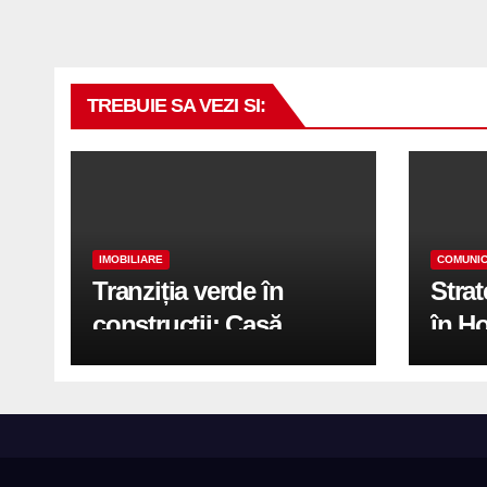
TREBUIE SA VEZI SI:
IMOBILIARE
COMUNIC
Tranziția verde în
Stra
construcții: Casă
în H
modernă cu structură
trans
reciclabilă
activ
print
de 2.