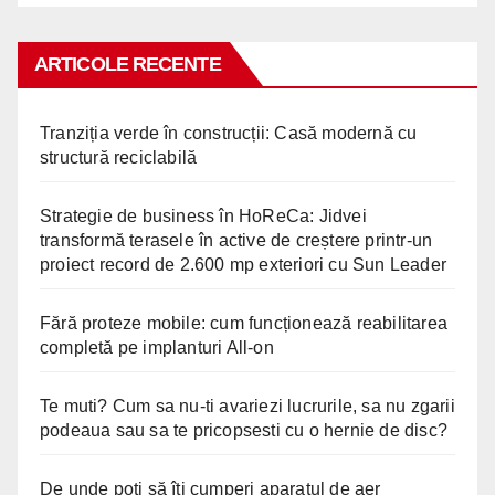
ARTICOLE RECENTE
Tranziția verde în construcții: Casă modernă cu
structură reciclabilă
Strategie de business în HoReCa: Jidvei
transformă terasele în active de creștere printr-un
proiect record de 2.600 mp exteriori cu Sun Leader
Fără proteze mobile: cum funcționează reabilitarea
completă pe implanturi All-on
Te muti? Cum sa nu-ti avariezi lucrurile, sa nu zgarii
podeaua sau sa te pricopsesti cu o hernie de disc?
De unde poți să îți cumperi aparatul de aer