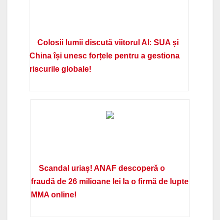
Colosii lumii discută viitorul AI: SUA și
China își unesc forțele pentru a gestiona
riscurile globale!
Scandal uriaș! ANAF descoperă o
fraudă de 26 milioane lei la o firmă de lupte
MMA online!