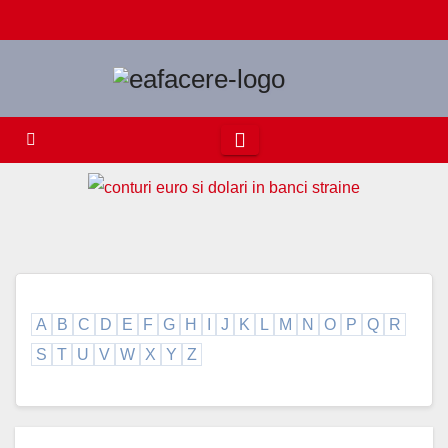
Skip
to
content
A
B
C
D
E
F
G
H
I
J
K
L
M
N
O
P
Q
R
S
T
U
V
W
X
Y
Z