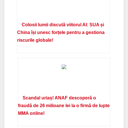
Colosii lumii discută viitorul AI: SUA și
China își unesc forțele pentru a gestiona
riscurile globale!
Scandal uriaș! ANAF descoperă o
fraudă de 26 milioane lei la o firmă de lupte
MMA online!