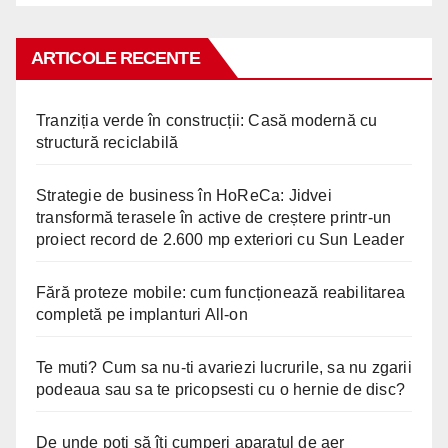
ARTICOLE RECENTE
Tranziția verde în construcții: Casă modernă cu
structură reciclabilă
Strategie de business în HoReCa: Jidvei
transformă terasele în active de creștere printr-un
proiect record de 2.600 mp exteriori cu Sun Leader
Fără proteze mobile: cum funcționează reabilitarea
completă pe implanturi All-on
Te muti? Cum sa nu-ti avariezi lucrurile, sa nu zgarii
podeaua sau sa te pricopsesti cu o hernie de disc?
De unde poți să îți cumperi aparatul de aer