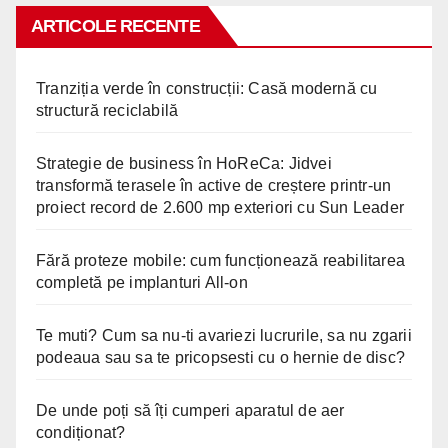
ARTICOLE RECENTE
Tranziția verde în construcții: Casă modernă cu
structură reciclabilă
Strategie de business în HoReCa: Jidvei
transformă terasele în active de creștere printr-un
proiect record de 2.600 mp exteriori cu Sun Leader
Fără proteze mobile: cum funcționează reabilitarea
completă pe implanturi All-on
Te muti? Cum sa nu-ti avariezi lucrurile, sa nu zgarii
podeaua sau sa te pricopsesti cu o hernie de disc?
De unde poți să îți cumperi aparatul de aer
condiționat?