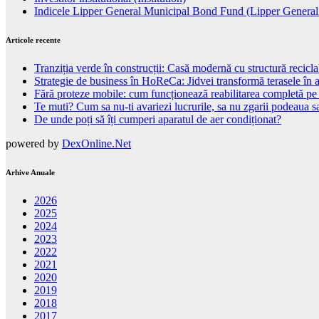
Indicele Lipper General Municipal Bond Fund (Lipper Genera
Articole recente
Tranziția verde în construcții: Casă modernă cu structură recicla
Strategie de business în HoReCa: Jidvei transformă terasele în a
Fără proteze mobile: cum funcționează reabilitarea completă pe
Te muti? Cum sa nu-ti avariezi lucrurile, sa nu zgarii podeaua sa
De unde poți să îți cumperi aparatul de aer condiționat?
powered by
DexOnline.Net
Arhive Anuale
2026
2025
2024
2023
2022
2021
2020
2019
2018
2017