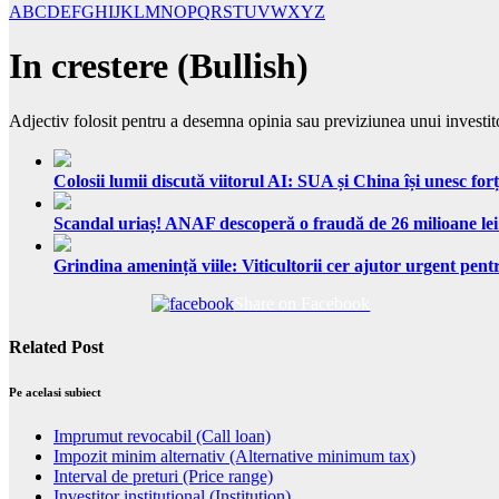
A
B
C
D
E
F
G
H
I
J
K
L
M
N
O
P
Q
R
S
T
U
V
W
X
Y
Z
In crestere (Bullish)
Adjectiv folosit pentru a desemna opinia sau previziunea unui investito
Colosii lumii discută viitorul AI: SUA și China își unesc forț
Scandal uriaș! ANAF descoperă o fraudă de 26 milioane lei
Grindina amenință viile: Viticultorii cer ajutor urgent pentr
Share on Facebook
Related Post
Pe acelasi subiect
Imprumut revocabil (Call loan)
Impozit minim alternativ (Alternative minimum tax)
Interval de preturi (Price range)
Investitor institutional (Institution)