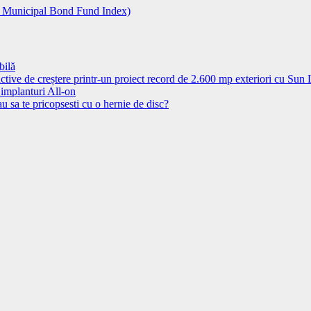
l Municipal Bond Fund Index)
bilă
ctive de creștere printr-un proiect record de 2.600 mp exteriori cu Sun
 implanturi All-on
u sa te pricopsesti cu o hernie de disc?