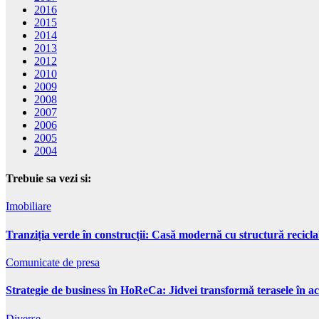
2016
2015
2014
2013
2012
2010
2009
2008
2007
2006
2005
2004
Trebuie sa vezi si:
Imobiliare
Tranziția verde în construcții: Casă modernă cu structură recicla
Comunicate de presa
Strategie de business în HoReCa: Jidvei transformă terasele în ac
Diverse