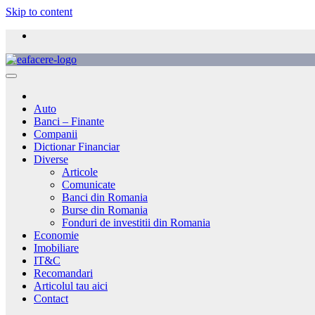
Skip to content
Auto
Banci – Finante
Companii
Dictionar Financiar
Diverse
Articole
Comunicate
Banci din Romania
Burse din Romania
Fonduri de investitii din Romania
Economie
Imobiliare
IT&C
Recomandari
Articolul tau aici
Contact