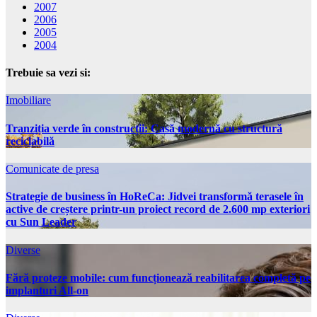
2007
2006
2005
2004
Trebuie sa vezi si:
Imobiliare
Tranziția verde în construcții: Casă modernă cu structură
reciclabilă
Comunicate de presa
Strategie de business în HoReCa: Jidvei transformă terasele în
active de creștere printr-un proiect record de 2.600 mp exteriori
cu Sun Leader
Diverse
Fără proteze mobile: cum funcționează reabilitarea completă pe
implanturi All-on