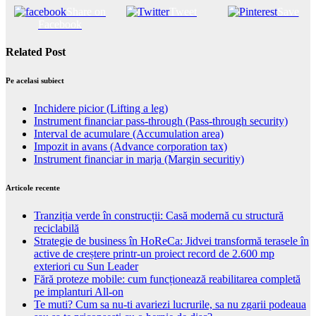
Share on
Tweet
Save
Facebook
Related Post
Pe acelasi subiect
Inchidere picior (Lifting a leg)
Instrument financiar pass-through (Pass-through security)
Interval de acumulare (Accumulation area)
Impozit in avans (Advance corporation tax)
Instrument financiar in marja (Margin securitiy)
Articole recente
Tranziția verde în construcții: Casă modernă cu structură
reciclabilă
Strategie de business în HoReCa: Jidvei transformă terasele în
active de creștere printr-un proiect record de 2.600 mp
exteriori cu Sun Leader
Fără proteze mobile: cum funcționează reabilitarea completă
pe implanturi All-on
Te muti? Cum sa nu-ti avariezi lucrurile, sa nu zgarii podeaua