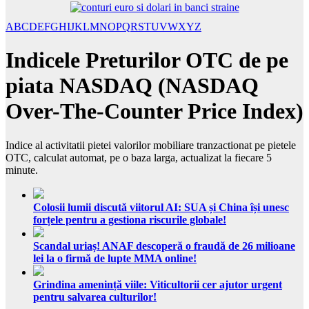
A
B
C
D
E
F
G
H
I
J
K
L
M
N
O
P
Q
R
S
T
U
V
W
X
Y
Z
Indicele Preturilor OTC de pe
piata NASDAQ (NASDAQ
Over-The-Counter Price Index)
Indice al activitatii pietei valorilor mobiliare tranzactionat pe pietele
OTC, calculat automat, pe o baza larga, actualizat la fiecare 5
minute.
Colosii lumii discută viitorul AI: SUA și China își unesc
forțele pentru a gestiona riscurile globale!
Scandal uriaș! ANAF descoperă o fraudă de 26 milioane
lei la o firmă de lupte MMA online!
Grindina amenință viile: Viticultorii cer ajutor urgent
pentru salvarea culturilor!