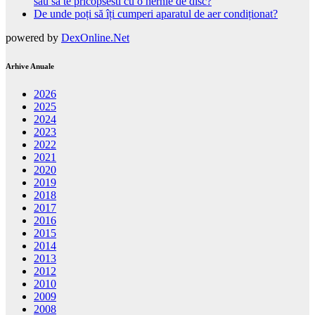
sau sa te pricopsesti cu o hernie de disc?
De unde poți să îți cumperi aparatul de aer condiționat?
powered by
DexOnline.Net
Arhive Anuale
2026
2025
2024
2023
2022
2021
2020
2019
2018
2017
2016
2015
2014
2013
2012
2010
2009
2008