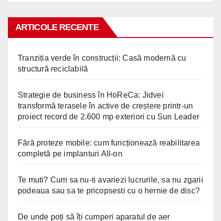
ARTICOLE RECENTE
Tranziția verde în construcții: Casă modernă cu
structură reciclabilă
Strategie de business în HoReCa: Jidvei
transformă terasele în active de creștere printr-un
proiect record de 2.600 mp exteriori cu Sun Leader
Fără proteze mobile: cum funcționează reabilitarea
completă pe implanturi All-on
Te muti? Cum sa nu-ti avariezi lucrurile, sa nu zgarii
podeaua sau sa te pricopsesti cu o hernie de disc?
De unde poți să îți cumperi aparatul de aer