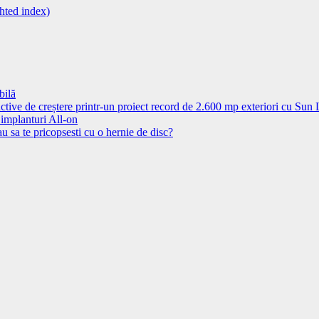
ghted index)
bilă
ctive de creștere printr-un proiect record de 2.600 mp exteriori cu Sun
 implanturi All-on
u sa te pricopsesti cu o hernie de disc?