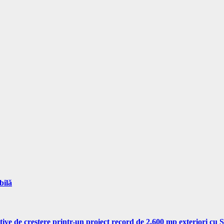
bilă
tive de creștere printr-un proiect record de 2.600 mp exteriori cu