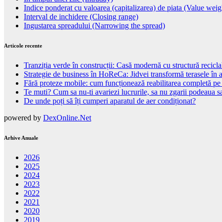
Indice ponderat cu valoarea (capitalizarea) de piata (Value wei
Interval de inchidere (Closing range)
Ingustarea spreadului (Narrowing the spread)
Articole recente
Tranziția verde în construcții: Casă modernă cu structură recicla
Strategie de business în HoReCa: Jidvei transformă terasele în a
Fără proteze mobile: cum funcționează reabilitarea completă pe
Te muti? Cum sa nu-ti avariezi lucrurile, sa nu zgarii podeaua sa
De unde poți să îți cumperi aparatul de aer condiționat?
powered by
DexOnline.Net
Arhive Anuale
2026
2025
2024
2023
2022
2021
2020
2019