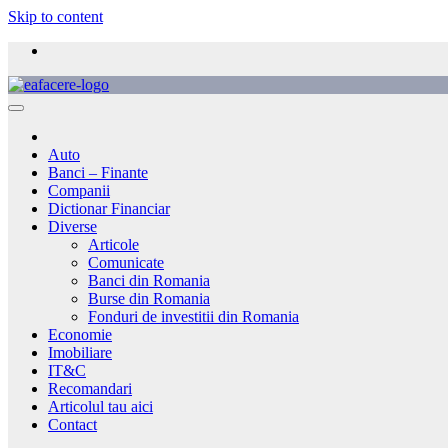
Skip to content
Auto
Banci – Finante
Companii
Dictionar Financiar
Diverse
Articole
Comunicate
Banci din Romania
Burse din Romania
Fonduri de investitii din Romania
Economie
Imobiliare
IT&C
Recomandari
Articolul tau aici
Contact