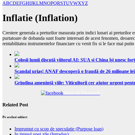
A
B
C
D
E
F
G
H
I
J
K
L
M
N
O
P
Q
R
S
T
U
V
W
X
Y
Z
Inflatie (Inflation)
Crestere generala a preturilor masurata prin indici lunari ai preturilor 
purtatoare de dobanda sunt foarte interesati de acest fenomen, deoarece m
rentabilitatea instrumentelor financiare cu venit fix si le face mai putin 
Colosii lumii discută viitorul AI: SUA și China își unesc forț
Scandal uriaș! ANAF descoperă o fraudă de 26 milioane lei
Grindina amenință viile: Viticultorii cer ajutor urgent pentr
Share on Facebook
Related Post
Pe acelasi subiect
Imprumut cu scop de speculatie (Purpose loan)
In timpul unei zile (Intraday)