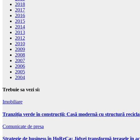
2018
2017
2016
2015
2014
2013
2012
2010
2009
2008
2007
2006
2005
2004
Trebuie sa vezi si:
Imobiliare
Tranziția verde în construcții: Casă modernă cu structură recicla
Comunicate de presa
Strategie de business în HoReCa: Jidvei transformă terasele în ac