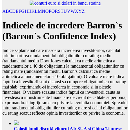
A
B
C
D
E
F
G
H
I
J
K
L
M
N
O
P
Q
R
S
T
U
V
W
X
Y
Z
Indicele de incredere Barron`s
(Barron`s Confidence Index)
Indice saptamanal care masoara increderea investitorilor, calculat
prin impartirea randamentului obligatiunilor cu rating mediu
(randamentul mediu Dow Jones calculat ca medie aritmetica a
randamentelor a 40 de obligatiuni) la randamentul obligatiunilor cu
rating mare (randamentul mediu Barron’s calculat ca medie
aritmetica a randamentelor a 10 obligatiuni). O valoare mare indica
faptul ca investitorii sunt dispusi sa cumpere obligatiuni cu un rating
mai slab, exprimandu-si increderea in economie si in pietele
financiare. O valoare scazuta indica faptul ca investitorii cauta sa
investeasca in instrumente financiare de credit de calitate superioara,
exprimandu-si ingrijorarea cu privire la evolutia economiei. Spreadul
intre randamentul obligatiunilor cu rating mare si cel al obligatiunilor
cu rating scazut reflecta opinia investitorilor cu privire la economie.
Colosii lumii discută viitorul AI: SUA și China își unesc