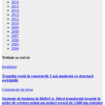
2016
2015
2014
2013
2012
2010
2009
2008
2007
2006
2005
2004
Trebuie sa vezi si:
Imobiliare
Tranziția verde în construcții: Casă modernă cu structură
reciclabilă
Comunicate de presa
Strategie de business în HoReCa: Jidvei transformă terasele în
active de creștere printr-un proiect record de 2.600 mp exteriori