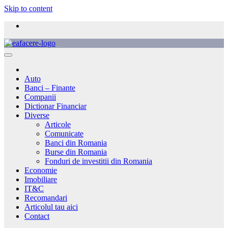
Skip to content
Auto
Banci – Finante
Companii
Dictionar Financiar
Diverse
Articole
Comunicate
Banci din Romania
Burse din Romania
Fonduri de investitii din Romania
Economie
Imobiliare
IT&C
Recomandari
Articolul tau aici
Contact