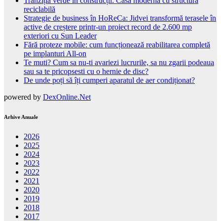
Tranziția verde în construcții: Casă modernă cu structură
reciclabilă
Strategie de business în HoReCa: Jidvei transformă terasele în
active de creștere printr-un proiect record de 2.600 mp
exteriori cu Sun Leader
Fără proteze mobile: cum funcționează reabilitarea completă
pe implanturi All-on
Te muti? Cum sa nu-ti avariezi lucrurile, sa nu zgarii podeaua
sau sa te pricopsesti cu o hernie de disc?
De unde poți să îți cumperi aparatul de aer condiționat?
powered by
DexOnline.Net
Arhive Anuale
2026
2025
2024
2023
2022
2021
2020
2019
2018
2017