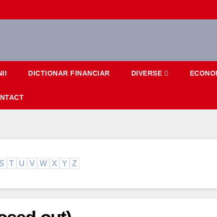
II
DICTIONAR FINANCIAR
DIVERSE
ECONO
NTACT
S
T
U
V
W
X
Y
Z