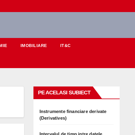
MIE
IMOBILIARE
IT&C
PE ACELASI SUBIECT
Instrumente financiare derivate
(Derivatives)
Intervalul de timp intre datele