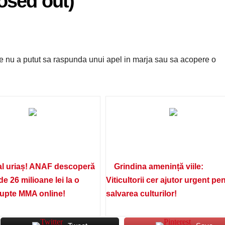
losed out)
are nu a putut sa raspunda unui apel in marja sau sa acopere o
l uriaș! ANAF descoperă
Grindina amenință viile:
de 26 milioane lei la o
Viticultorii cer ajutor urgent pe
lupte MMA online!
salvarea culturilor!