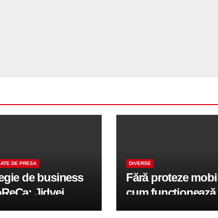
ATE DE PRESA
DIVERSE
tegie de business
Fără proteze mobi
oReCa: Jidvei
cum funcționează
formă terasele în
reabilitarea compl