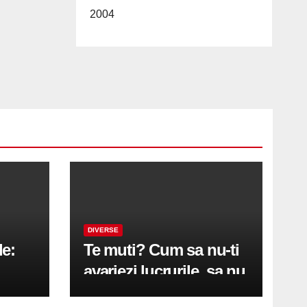
2004
DIVERSE
le:
Te muti? Cum sa nu-ti
avariezi lucrurile, sa nu
etă
zgarii podeaua sau sa