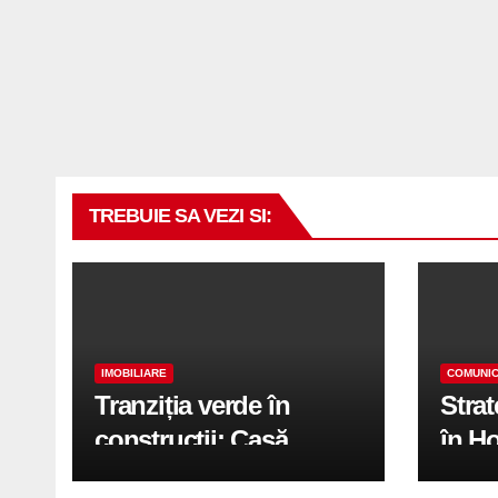
TREBUIE SA VEZI SI:
IMOBILIARE
COMUNIC
Tranziția verde în
Stra
construcții: Casă
în H
modernă cu structură
trans