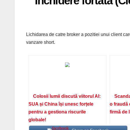
Inchidere fortata (C
Lichidarea de catre broker a pozitiei unui client c
vanzare short.
Colosii lumii discută viitorul AI:
Scanda
SUA și China își unesc forțele
o fraudă 
pentru a gestiona riscurile
firmă de 
globale!