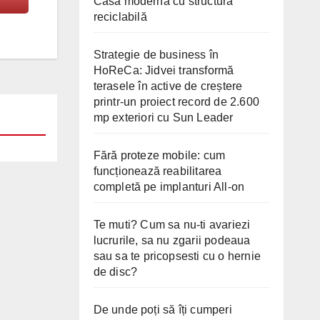
Casă modernă cu structură
reciclabilă
Strategie de business în
HoReCa: Jidvei transformă
terasele în active de creștere
printr-un proiect record de 2.600
mp exteriori cu Sun Leader
Fără proteze mobile: cum
funcționează reabilitarea
completă pe implanturi All-on
Te muti? Cum sa nu-ti avariezi
lucrurile, sa nu zgarii podeaua
sau sa te pricopsesti cu o hernie
de disc?
De unde poți să îți cumperi