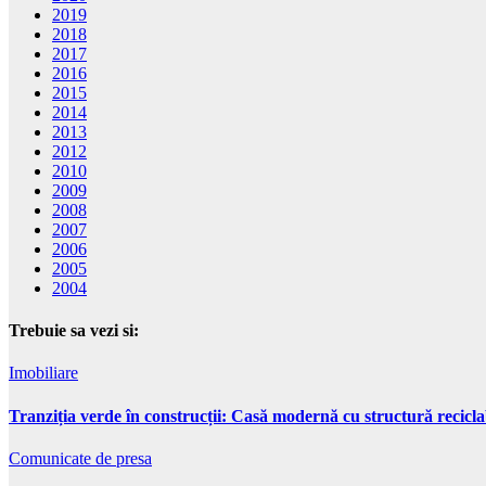
2019
2018
2017
2016
2015
2014
2013
2012
2010
2009
2008
2007
2006
2005
2004
Trebuie sa vezi si:
Imobiliare
Tranziția verde în construcții: Casă modernă cu structură recicla
Comunicate de presa