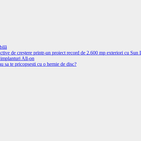
bilă
ctive de creștere printr-un proiect record de 2.600 mp exteriori cu Sun
 implanturi All-on
u sa te pricopsesti cu o hernie de disc?