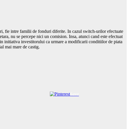
ri, fie intre familii de fonduri diferite. In cazul switch-urilor efectuate
netara, nu se percepe nici un comision. Insa, atunci cand este efectuat
 initiativa investitorului ca urmare a modificarii conditiilor de piata
tial mai mare de castig.
Save