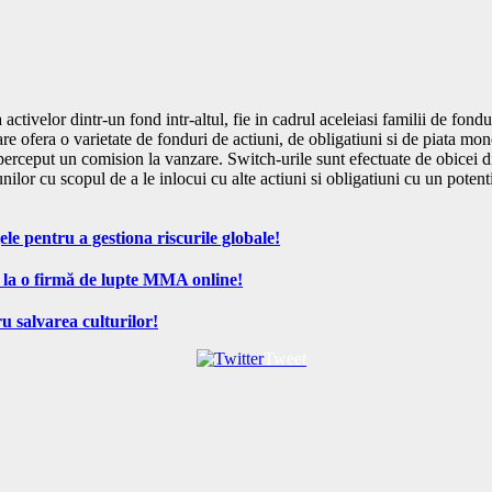
 activelor dintr-un fond intr-altul, fie in cadrul aceleiasi familii de fondu
care ofera o varietate de fonduri de actiuni, de obligatiuni si de piata mo
perceput un comision la vanzare. Switch-urile sunt efectuate de obicei din
unilor cu scopul de a le inlocui cu alte actiuni si obligatiuni cu un poten
ele pentru a gestiona riscurile globale!
 la o firmă de lupte MMA online!
u salvarea culturilor!
Tweet