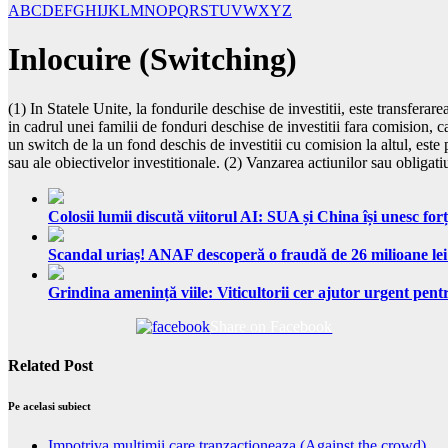
A
B
C
D
E
F
G
H
I
J
K
L
M
N
O
P
Q
R
S
T
U
V
W
X
Y
Z
Inlocuire (Switching)
(1) In Statele Unite, la fondurile deschise de investitii, este transferarea
in cadrul unei familii de fonduri deschise de investitii fara comision, 
un switch de la un fond deschis de investitii cu comision la altul, este 
sau ale obiectivelor investitionale. (2) Vanzarea actiunilor sau obligati
Colosii lumii discută viitorul AI: SUA și China își unesc forț
Scandal uriaș! ANAF descoperă o fraudă de 26 milioane lei
Grindina amenință viile: Viticultorii cer ajutor urgent pentr
Share on Facebook
Related Post
Pe acelasi subiect
Impotriva multimii care tranzactioneaza (Against the crowd)