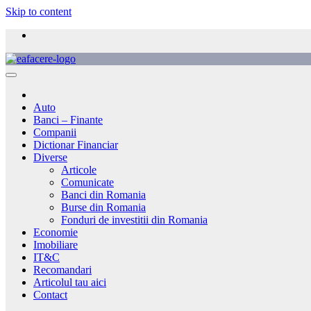
Skip to content
Auto
Banci – Finante
Companii
Dictionar Financiar
Diverse
Articole
Comunicate
Banci din Romania
Burse din Romania
Fonduri de investitii din Romania
Economie
Imobiliare
IT&C
Recomandari
Articolul tau aici
Contact