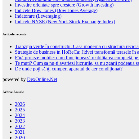
Investire orientate spre crestere (Growth investing)
Indicele Dow Jones (Dow Jones Average)
Indatorare (Leveraging)
Indicele NYSE (New York Stock Exchange Index)
Articole recente
Tranziția verde în construcții: Casă modernă cu structură recicla
Strategie de business în HoReCa: Jidvei transformă terasele în a
Fără proteze mobile: cum funcționează reabilitarea completă pe
Te muti? Cum sa nu-ti avariezi lucrurile, sa nu zgarii podeaua sa
De unde poți să îți cumperi aparatul de aer condiționat?
powered by
DexOnline.Net
Arhive Anuale
2026
2025
2024
2023
2022
2021
2020