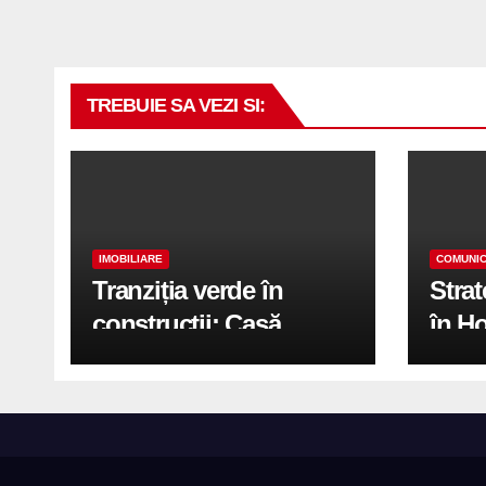
TREBUIE SA VEZI SI:
IMOBILIARE
COMUNIC
Tranziția verde în
Stra
construcții: Casă
în H
modernă cu structură
trans
reciclabilă
activ
print
de 2.