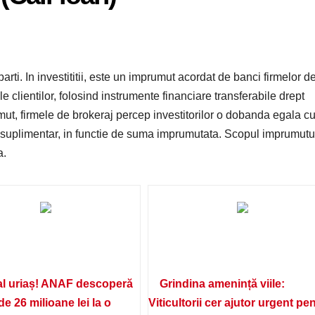
arti. In investititii, este un imprumut acordat de banci firmelor d
le clientilor, folosind instrumente financiare transferabile drept
mut, firmele de brokeraj percep investitorilor o dobanda egala c
 suplimentar, in functie de suma imprumutata. Scopul imprumutu
a.
l uriaș! ANAF descoperă
Grindina amenință viile:
de 26 milioane lei la o
Viticultorii cer ajutor urgent pe