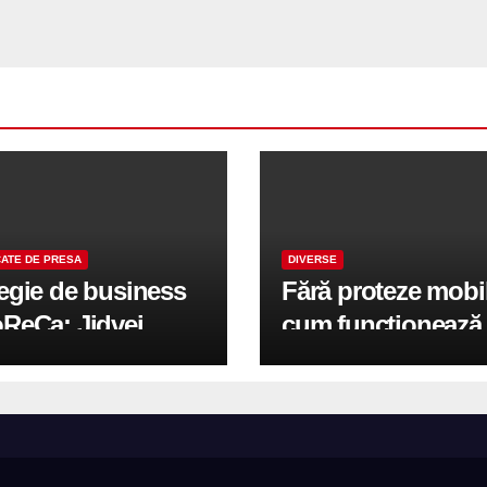
ATE DE PRESA
DIVERSE
tegie de business
Fără proteze mobi
oReCa: Jidvei
cum funcționează
formă terasele în
reabilitarea compl
e de creștere
pe implanturi All-
r-un proiect record
600 mp exteriori