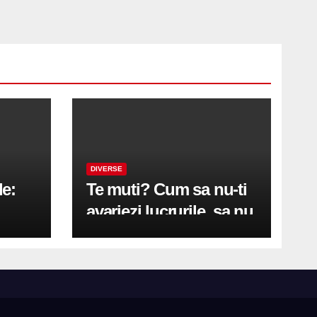
DIVERSE
le:
Te muti? Cum sa nu-ti
avariezi lucrurile, sa nu
etă
zgarii podeaua sau sa
on
te pricopsesti cu o
hernie de disc?