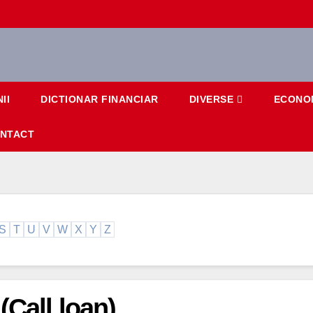
II
DICTIONAR FINANCIAR
DIVERSE
ECONO
NTACT
S
T
U
V
W
X
Y
Z
(Call loan)