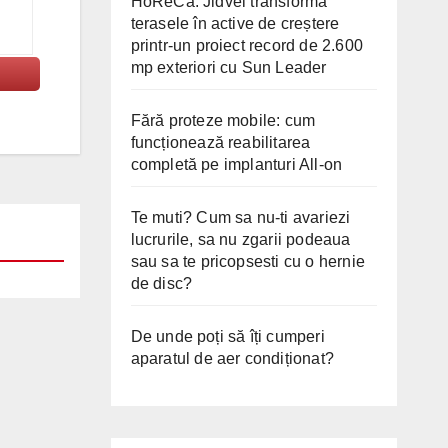
HoReCa: Jidvei transformă
terasele în active de creștere
printr-un proiect record de 2.600
mp exteriori cu Sun Leader
Fără proteze mobile: cum
funcționează reabilitarea
completă pe implanturi All-on
Te muti? Cum sa nu-ti avariezi
lucrurile, sa nu zgarii podeaua
sau sa te pricopsesti cu o hernie
de disc?
De unde poți să îți cumperi
aparatul de aer condiționat?