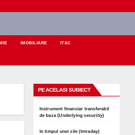
MIE
IMOBILIARE
IT&C
PE ACELASI SUBIECT
Instrument financiar transferabil
de baza (Underlying securitiy)
In timpul unei zile (Intraday)