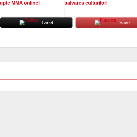
lupte MMA online!
salvarea culturilor!
Tweet
Save