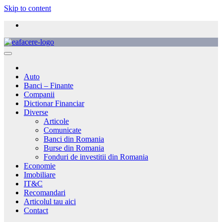
Skip to content
Auto
Banci – Finante
Companii
Dictionar Financiar
Diverse
Articole
Comunicate
Banci din Romania
Burse din Romania
Fonduri de investitii din Romania
Economie
Imobiliare
IT&C
Recomandari
Articolul tau aici
Contact