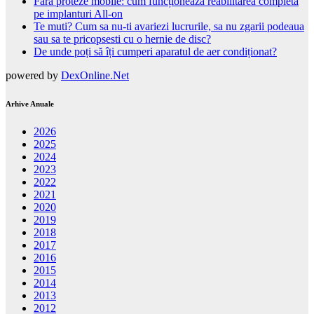
Fără proteze mobile: cum funcționează reabilitarea completă
pe implanturi All-on
Te muti? Cum sa nu-ti avariezi lucrurile, sa nu zgarii podeaua
sau sa te pricopsesti cu o hernie de disc?
De unde poți să îți cumperi aparatul de aer condiționat?
powered by
DexOnline.Net
Arhive Anuale
2026
2025
2024
2023
2022
2021
2020
2019
2018
2017
2016
2015
2014
2013
2012