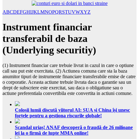
A
B
C
D
E
F
G
H
I
J
K
L
M
N
O
P
Q
R
S
T
U
V
W
X
Y
Z
Instrument financiar
transferabil de baza
(Underlying securitiy)
(1) Instrument financiar care trebuie livrat in cazul in care o optiune
call sau put este exercitata. (2) Actiunea comuna care sta la baza
anumitor tipuri de instrumente financiare transferabile emise de catre
o corporatie. Aceasta actiune trebuie livrata daca o garantie sau un
drept de subscriere este exercitat, sau daca o obligatiune sau o
actiune preferentiala convertibila este convertita in actiuni comune.
Colosii lumii discută viitorul AI: SUA și China își unesc
forțele pentru a gestiona riscurile globale!
Scandal uriaș! ANAF descoperă o fraudă de 26 milioane
lei la o firmă de lupte MMA online!