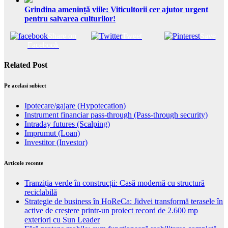
Grindina amenință viile: Viticultorii cer ajutor urgent
pentru salvarea culturilor!
Share on
Tweet
Save
Facebook
Related Post
Pe acelasi subiect
Ipotecare/gajare (Hypotecation)
Instrument financiar pass-through (Pass-through security)
Intraday futures (Scalping)
Imprumut (Loan)
Investitor (Investor)
Articole recente
Tranziția verde în construcții: Casă modernă cu structură
reciclabilă
Strategie de business în HoReCa: Jidvei transformă terasele în
active de creștere printr-un proiect record de 2.600 mp
exteriori cu Sun Leader