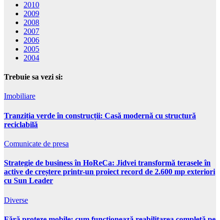
2010
2009
2008
2007
2006
2005
2004
Trebuie sa vezi si:
Imobiliare
Tranziția verde în construcții: Casă modernă cu structură
reciclabilă
Comunicate de presa
Strategie de business în HoReCa: Jidvei transformă terasele în
active de creștere printr-un proiect record de 2.600 mp exteriori
cu Sun Leader
Diverse
Fără proteze mobile: cum funcționează reabilitarea completă pe