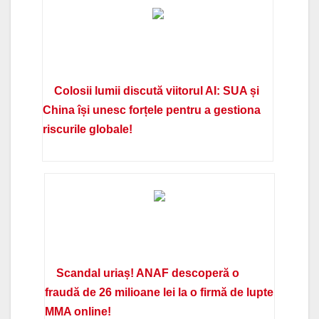
Colosii lumii discută viitorul AI: SUA și
China își unesc forțele pentru a gestiona
riscurile globale!
Scandal uriaș! ANAF descoperă o
fraudă de 26 milioane lei la o firmă de lupte
MMA online!