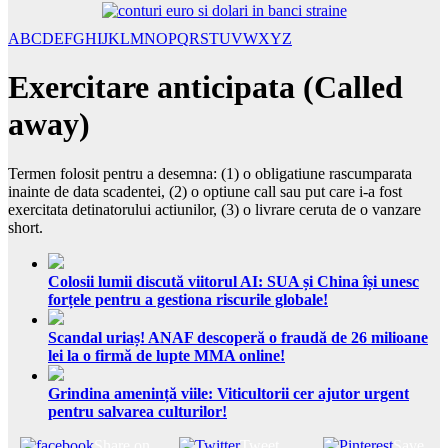
A
B
C
D
E
F
G
H
I
J
K
L
M
N
O
P
Q
R
S
T
U
V
W
X
Y
Z
Exercitare anticipata (Called
away)
Termen folosit pentru a desemna: (1) o obligatiune rascumparata
inainte de data scadentei, (2) o optiune call sau put care i-a fost
exercitata detinatorului actiunilor, (3) o livrare ceruta de o vanzare
short.
Colosii lumii discută viitorul AI: SUA și China își unesc
forțele pentru a gestiona riscurile globale!
Scandal uriaș! ANAF descoperă o fraudă de 26 milioane
lei la o firmă de lupte MMA online!
Grindina amenință viile: Viticultorii cer ajutor urgent
pentru salvarea culturilor!
Share on
Tweet
Save