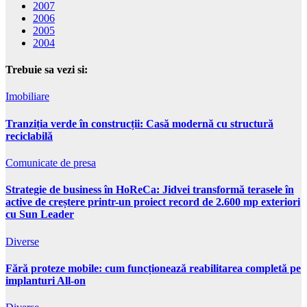
2007
2006
2005
2004
Trebuie sa vezi si:
Imobiliare
Tranziția verde în construcții: Casă modernă cu structură
reciclabilă
Comunicate de presa
Strategie de business în HoReCa: Jidvei transformă terasele în
active de creștere printr-un proiect record de 2.600 mp exteriori
cu Sun Leader
Diverse
Fără proteze mobile: cum funcționează reabilitarea completă pe
implanturi All-on