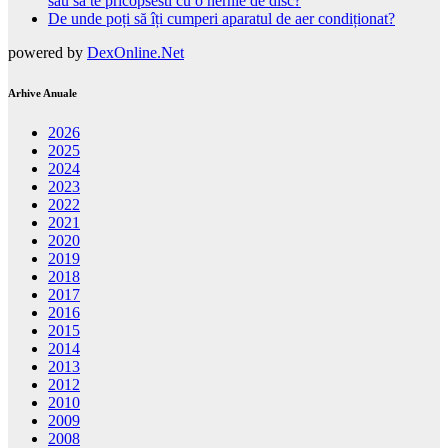
sau sa te pricopsesti cu o hernie de disc?
De unde poți să îți cumperi aparatul de aer condiționat?
powered by
DexOnline.Net
Arhive Anuale
2026
2025
2024
2023
2022
2021
2020
2019
2018
2017
2016
2015
2014
2013
2012
2010
2009
2008