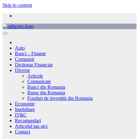
Skip to content
Auto
Banci – Finante
Companii
Dictionar Financiar
Diverse
Articole
Comunicate
Banci din Romania
Burse din Romania
Fonduri de investitii din Romania
Economie
Imobiliare
IT&C
Recomandari
Articolul tau aici
Contact