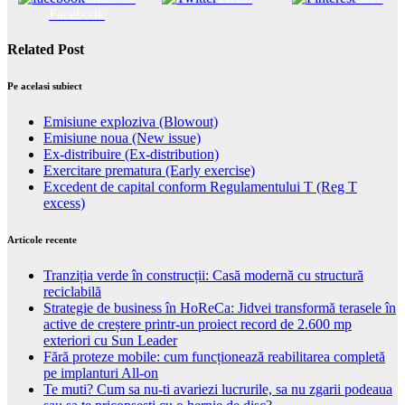
Facebook
Related Post
Pe acelasi subiect
Emisiune exploziva (Blowout)
Emisiune noua (New issue)
Ex-distribuire (Ex-distribution)
Exercitare prematura (Early exercise)
Excedent de capital conform Regulamentului T (Reg T
excess)
Articole recente
Tranziția verde în construcții: Casă modernă cu structură
reciclabilă
Strategie de business în HoReCa: Jidvei transformă terasele în
active de creștere printr-un proiect record de 2.600 mp
exteriori cu Sun Leader
Fără proteze mobile: cum funcționează reabilitarea completă
pe implanturi All-on
Te muti? Cum sa nu-ti avariezi lucrurile, sa nu zgarii podeaua