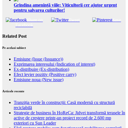
Grindina amenință viile: Viticultorii cer ajutor urgent
pentru salvarea culturilor!
Share on
Tweet
Save
Facebook
Related Post
Pe acelasi subiect
Emisiune (Issue (Issuance))
Exprimarea interesului (Indication of interest)
Ex-distribuire (Ex-distribution)
Efect levier pozitiv (Positive carry)
Emisiune noua (New issue)
Articole recente
Tranziția verde în construcții: Casă modernă cu structură
reciclabilă
Strategie de business în HoReCa: Jidvei transformă terasele în
active de creștere printr-un proiect record de 2.600 mp
exteriori cu Sun Leader