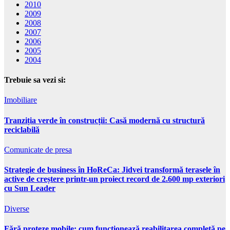
2010
2009
2008
2007
2006
2005
2004
Trebuie sa vezi si:
Imobiliare
Tranziția verde în construcții: Casă modernă cu structură
reciclabilă
Comunicate de presa
Strategie de business în HoReCa: Jidvei transformă terasele în
active de creștere printr-un proiect record de 2.600 mp exteriori
cu Sun Leader
Diverse
Fără proteze mobile: cum funcționează reabilitarea completă pe