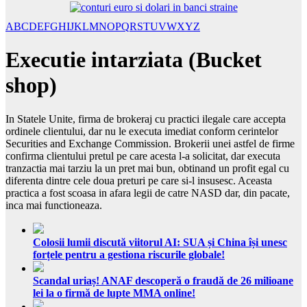
A
B
C
D
E
F
G
H
I
J
K
L
M
N
O
P
Q
R
S
T
U
V
W
X
Y
Z
Executie intarziata (Bucket
shop)
In Statele Unite, firma de brokeraj cu practici ilegale care accepta
ordinele clientului, dar nu le executa imediat conform cerintelor
Securities and Exchange Commission. Brokerii unei astfel de firme
confirma clientului pretul pe care acesta l-a solicitat, dar executa
tranzactia mai tarziu la un pret mai bun, obtinand un profit egal cu
diferenta dintre cele doua preturi pe care si-l insusesc. Aceasta
practica a fost scoasa in afara legii de catre NASD dar, din pacate,
inca mai functioneaza.
Colosii lumii discută viitorul AI: SUA și China își unesc
forțele pentru a gestiona riscurile globale!
Scandal uriaș! ANAF descoperă o fraudă de 26 milioane
lei la o firmă de lupte MMA online!