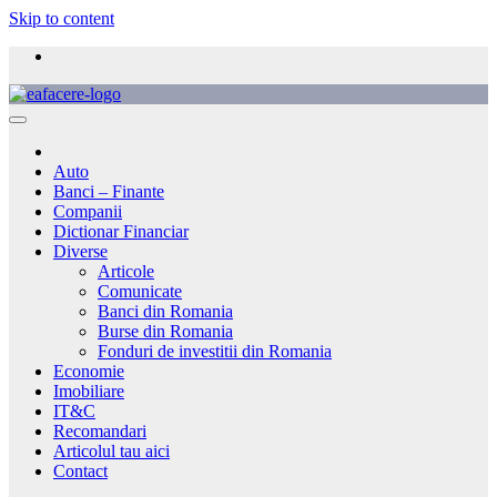
Skip to content
Auto
Banci – Finante
Companii
Dictionar Financiar
Diverse
Articole
Comunicate
Banci din Romania
Burse din Romania
Fonduri de investitii din Romania
Economie
Imobiliare
IT&C
Recomandari
Articolul tau aici
Contact