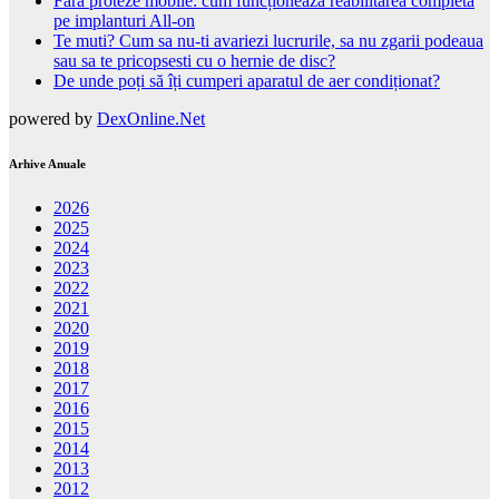
Fără proteze mobile: cum funcționează reabilitarea completă
pe implanturi All-on
Te muti? Cum sa nu-ti avariezi lucrurile, sa nu zgarii podeaua
sau sa te pricopsesti cu o hernie de disc?
De unde poți să îți cumperi aparatul de aer condiționat?
powered by
DexOnline.Net
Arhive Anuale
2026
2025
2024
2023
2022
2021
2020
2019
2018
2017
2016
2015
2014
2013
2012