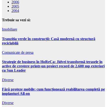
2006
2005
2004
Trebuie sa vezi si:
Imobiliare
Tranziția verde în construcții: Casă modernă cu structură
reciclabilă
Comunicate de presa
Strategie de business în HoReCa: Jidvei transformă terasele în
active de creștere printr-un proiect record de 2.600 mp exteriori
cu Sun Leader
Diverse
Fără proteze mobile: cum funcționează reabilitarea completă pe
implanturi All-on
Diverse