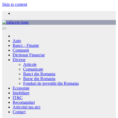
Skip to content
Auto
Banci – Finante
Companii
Dictionar Financiar
Diverse
Articole
Comunicate
Banci din Romania
Burse din Romania
Fonduri de investitii din Romania
Economie
Imobiliare
IT&C
Recomandari
Articolul tau aici
Contact