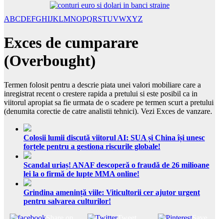
A
B
C
D
E
F
G
H
I
J
K
L
M
N
O
P
Q
R
S
T
U
V
W
X
Y
Z
Exces de cumparare
(Overbought)
Termen folosit pentru a descrie piata unei valori mobiliare care a
inregistrat recent o crestere rapida a pretului si este posibil ca in
viitorul apropiat sa fie urmata de o scadere pe termen scurt a pretului
(denumita corectie de catre analistii tehnici). Vezi Exces de vanzare.
Colosii lumii discută viitorul AI: SUA și China își unesc
forțele pentru a gestiona riscurile globale!
Scandal uriaș! ANAF descoperă o fraudă de 26 milioane
lei la o firmă de lupte MMA online!
Grindina amenință viile: Viticultorii cer ajutor urgent
pentru salvarea culturilor!
Share on
Tweet
Save