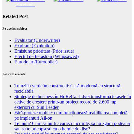
Facebook
Related Post
Pe acelasi subiect
Evaluator (Underwriter)
Expirare (Expiration)
Emisiune prioritara (Prior issue)
Efectul de fierastrau (Whipsawed)
Eurodolar (Eurodollar)
Articole recente
Tranziția verde în construcții: Casă modernă cu structură
reciclabilă
Strategie de business în HoReCa: Jidvei transformă terasele în
active de creștere printr-un proiect record de 2.600 mp
exteriori cu Sun Leader
Fără proteze mobile: cum funcționează reabilitarea completă
pe implanturi All-on
Te muti? Cum sa nu-ti avariezi lucrurile, sa nu zgarii podeaua
sau sa te pricopsesti cu o hernie de disc?