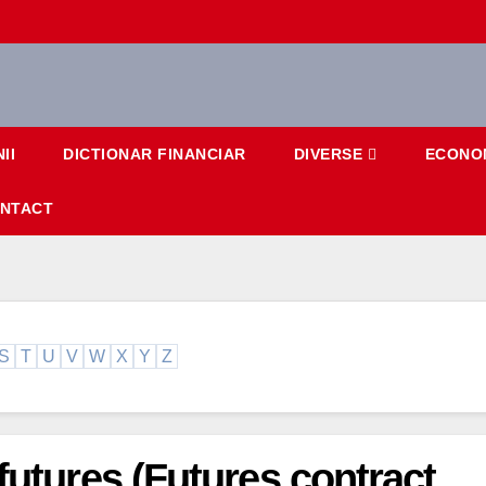
II
DICTIONAR FINANCIAR
DIVERSE
ECONO
NTACT
S
T
U
V
W
X
Y
Z
futures (Futures contract