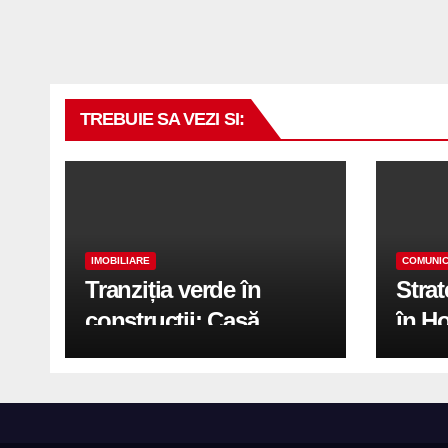
TREBUIE SA VEZI SI:
IMOBILIARE
COMUNIC
Tranziția verde în
Stra
construcții: Casă
în H
modernă cu structură
trans
reciclabilă
activ
print
de 2.