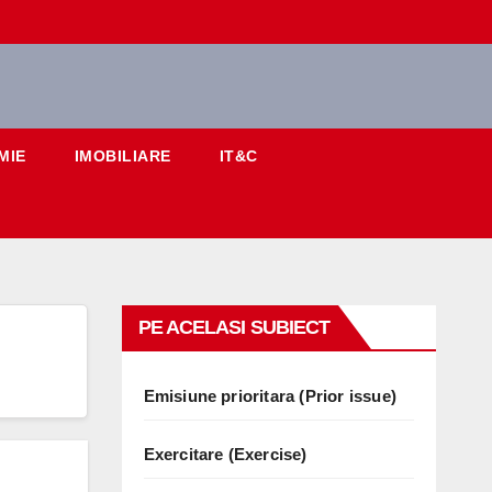
MIE
IMOBILIARE
IT&C
PE ACELASI SUBIECT
Emisiune prioritara (Prior issue)
Exercitare (Exercise)