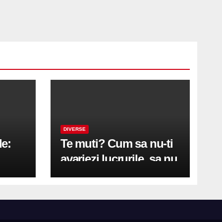
DIVERSE
le:
Te muti? Cum sa nu-ti
avariezi lucrurile, sa nu
etă
zgarii podeaua sau sa
on
te pricopsesti cu o
hernie de disc?