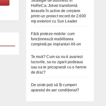
Strategie de business în
HoReCa: Jidvei transformă
terasele în active de creștere
printr-un proiect record de 2.600
mp exteriori cu Sun Leader
Fără proteze mobile: cum
funcționează reabilitarea
completă pe implanturi All-on
Te muti? Cum sa nu-ti avariezi
lucrurile, sa nu zgarii podeaua
sau sa te pricopsesti cu o hernie
de disc?
De unde poți să îți cumperi
aparatul de aer condiționat?