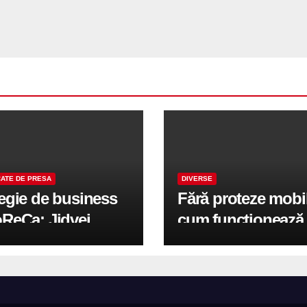
ATE DE PRESA
DIVERSE
tegie de business
Fără proteze mobi
oReCa: Jidvei
cum funcționează
formă terasele în
reabilitarea compl
e de creștere
pe implanturi All-
r-un proiect record
600 mp exteriori