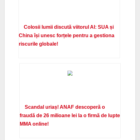
Colosii lumii discută viitorul AI: SUA și
China își unesc forțele pentru a gestiona
riscurile globale!
Scandal uriaș! ANAF descoperă o
fraudă de 26 milioane lei la o firmă de lupte
MMA online!