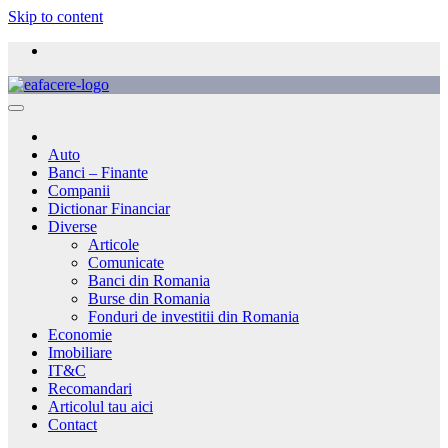
Skip to content
Auto
Banci – Finante
Companii
Dictionar Financiar
Diverse
Articole
Comunicate
Banci din Romania
Burse din Romania
Fonduri de investitii din Romania
Economie
Imobiliare
IT&C
Recomandari
Articolul tau aici
Contact