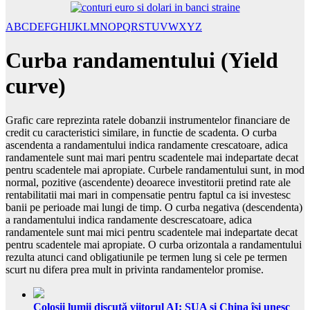
A
B
C
D
E
F
G
H
I
J
K
L
M
N
O
P
Q
R
S
T
U
V
W
X
Y
Z
Curba randamentului (Yield
curve)
Grafic care reprezinta ratele dobanzii instrumentelor financiare de
credit cu caracteristici similare, in functie de scadenta. O curba
ascendenta a randamentului indica randamente crescatoare, adica
randamentele sunt mai mari pentru scadentele mai indepartate decat
pentru scadentele mai apropiate. Curbele randamentului sunt, in mod
normal, pozitive (ascendente) deoarece investitorii pretind rate ale
rentabilitatii mai mari in compensatie pentru faptul ca isi investesc
banii pe perioade mai lungi de timp. O curba negativa (descendenta)
a randamentului indica randamente descrescatoare, adica
randamentele sunt mai mici pentru scadentele mai indepartate decat
pentru scadentele mai apropiate. O curba orizontala a randamentului
rezulta atunci cand obligatiunile pe termen lung si cele pe termen
scurt nu difera prea mult in privinta randamentelor promise.
Colosii lumii discută viitorul AI: SUA și China își unesc