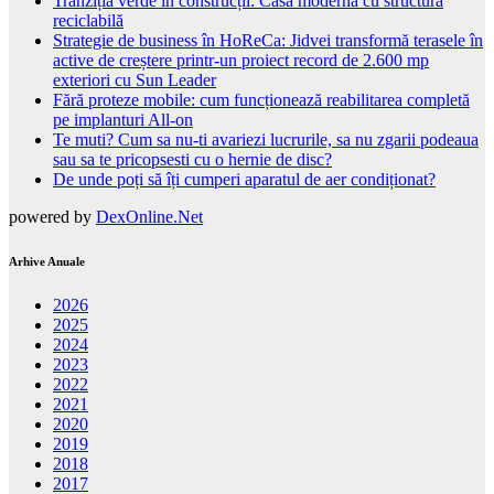
Tranziția verde în construcții: Casă modernă cu structură
reciclabilă
Strategie de business în HoReCa: Jidvei transformă terasele în
active de creștere printr-un proiect record de 2.600 mp
exteriori cu Sun Leader
Fără proteze mobile: cum funcționează reabilitarea completă
pe implanturi All-on
Te muti? Cum sa nu-ti avariezi lucrurile, sa nu zgarii podeaua
sau sa te pricopsesti cu o hernie de disc?
De unde poți să îți cumperi aparatul de aer condiționat?
powered by
DexOnline.Net
Arhive Anuale
2026
2025
2024
2023
2022
2021
2020
2019
2018
2017