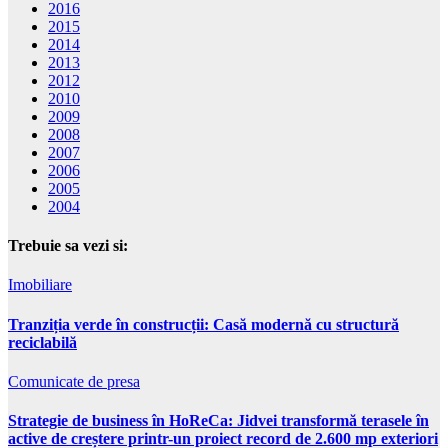
2016
2015
2014
2013
2012
2010
2009
2008
2007
2006
2005
2004
Trebuie sa vezi si:
Imobiliare
Tranziția verde în construcții: Casă modernă cu structură
reciclabilă
Comunicate de presa
Strategie de business în HoReCa: Jidvei transformă terasele în
active de creștere printr-un proiect record de 2.600 mp exteriori