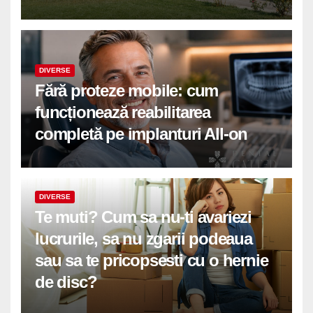
DIVERSE
Fără proteze mobile: cum
funcționează reabilitarea
completă pe implanturi All-on
DIVERSE
Te muti? Cum sa nu-ti avariezi
lucrurile, sa nu zgarii podeaua
sau sa te pricopsesti cu o hernie
de disc?