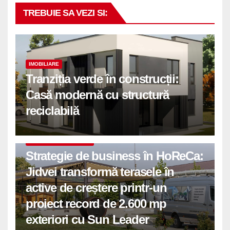
TREBUIE SA VEZI SI:
IMOBILIARE
Tranziția verde în construcții:
Casă modernă cu structură
reciclabilă
COMUNICATE DE PRESA
Strategie de business în HoReCa:
Jidvei transformă terasele în
active de creștere printr-un
proiect record de 2.600 mp
exteriori cu Sun Leader