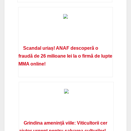
Scandal uriaș! ANAF descoperă o
fraudă de 26 milioane lei la o firmă de lupte
MMA online!
Grindina amenință viile: Viticultorii cer
ajutor urgent pentru salvarea culturilor!