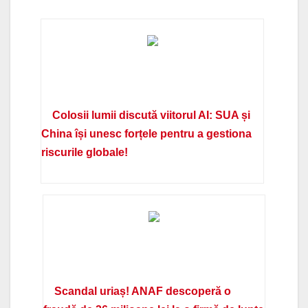
Colosii lumii discută viitorul AI: SUA și
China își unesc forțele pentru a gestiona
riscurile globale!
Scandal uriaș! ANAF descoperă o