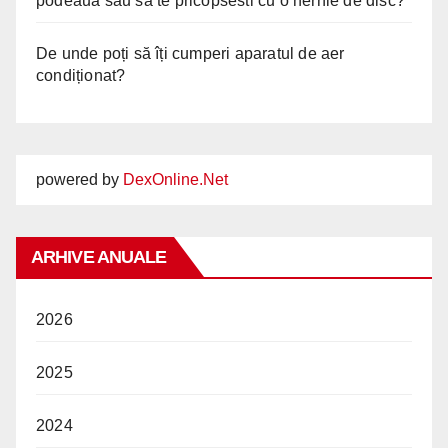
podeaua sau sa te pricopsesti cu o hernie de disc?
De unde poți să îți cumperi aparatul de aer
condiționat?
powered by
DexOnline.Net
ARHIVE ANUALE
2026
2025
2024