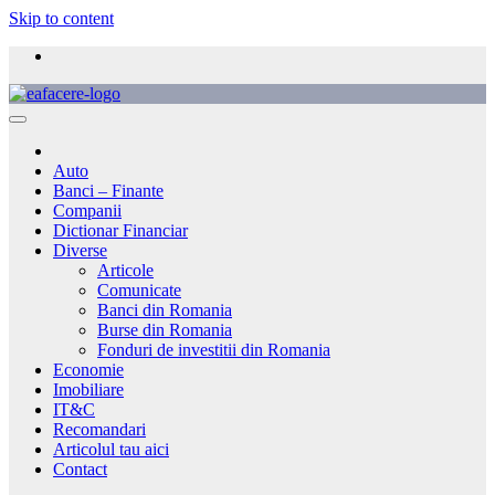
Skip to content
Auto
Banci – Finante
Companii
Dictionar Financiar
Diverse
Articole
Comunicate
Banci din Romania
Burse din Romania
Fonduri de investitii din Romania
Economie
Imobiliare
IT&C
Recomandari
Articolul tau aici
Contact