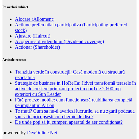
Pe acelasi subiect
Alocare (Allotment)
Actiune preferentiala participativa (Participating preferred
stock)
Ajustare (Haircut)
Acoperirea dividendului (Dividend coverage)
Actionar (Shareholder)
Articole recente
Tranziția verde în construcții: Casă modernă cu structură
reciclabilă
Strategie de business în HoReCa: Jidvei transformă terasele în
active de creștere printr-un proiect record de 2.600 mp
exteriori cu Sun Leader
Fără proteze mobile: cum funcționează reabilitarea completă
pe implanturi All-on
Te muti? Cum sa nu-ti avariezi lucrurile, sa nu zgarii podeaua
sau sa te pricopsesti cu o hernie de disc?
De unde poți să îți cumperi aparatul de aer condiționat?
powered by
DexOnline.Net