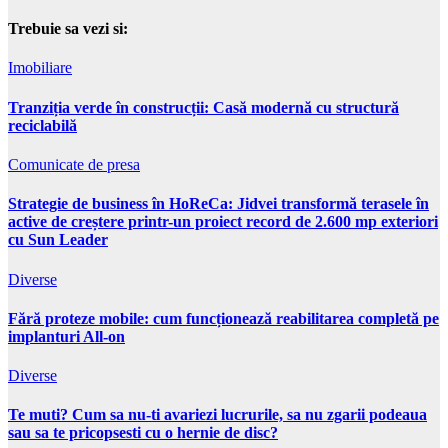
Trebuie sa vezi si:
Imobiliare
Tranziția verde în construcții: Casă modernă cu structură
reciclabilă
Comunicate de presa
Strategie de business în HoReCa: Jidvei transformă terasele în
active de creștere printr-un proiect record de 2.600 mp exteriori
cu Sun Leader
Diverse
Fără proteze mobile: cum funcționează reabilitarea completă pe
implanturi All-on
Diverse
Te muti? Cum sa nu-ti avariezi lucrurile, sa nu zgarii podeaua
sau sa te pricopsesti cu o hernie de disc?