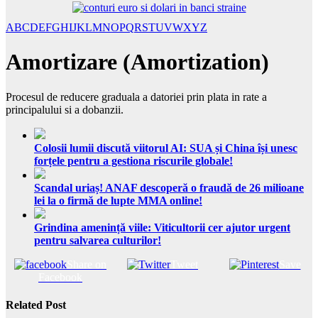
A
B
C
D
E
F
G
H
I
J
K
L
M
N
O
P
Q
R
S
T
U
V
W
X
Y
Z
Amortizare (Amortization)
Procesul de reducere graduala a datoriei prin plata in rate a
principalului si a dobanzii.
Colosii lumii discută viitorul AI: SUA și China își unesc
forțele pentru a gestiona riscurile globale!
Scandal uriaș! ANAF descoperă o fraudă de 26 milioane
lei la o firmă de lupte MMA online!
Grindina amenință viile: Viticultorii cer ajutor urgent
pentru salvarea culturilor!
Share on
Tweet
Save
Facebook
Related Post