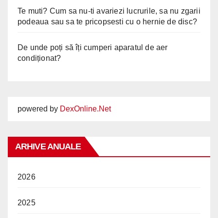
Te muti? Cum sa nu-ti avariezi lucrurile, sa nu zgarii
podeaua sau sa te pricopsesti cu o hernie de disc?
De unde poți să îți cumperi aparatul de aer
condiționat?
powered by
DexOnline.Net
ARHIVE ANUALE
2026
2025