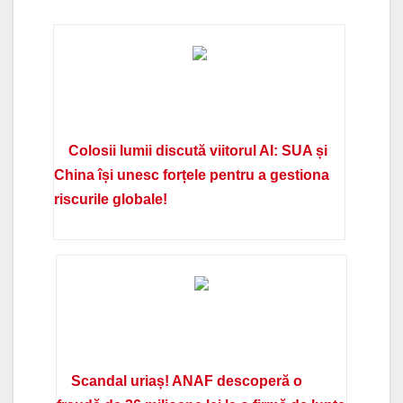
Colosii lumii discută viitorul AI: SUA și
China își unesc forțele pentru a gestiona
riscurile globale!
Scandal uriaș! ANAF descoperă o