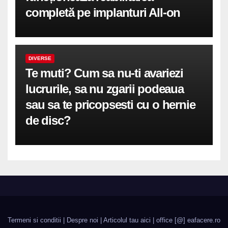
completă pe implanturi All-on
DIVERSE
Te muti? Cum sa nu-ti avariezi
lucrurile, sa nu zgarii podeaua
sau sa te pricopsesti cu o hernie
de disc?
Termeni si conditii
|
Despre noi
|
Articolul tau aici
| office [@] eafacere.ro