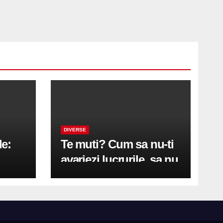
DIVERSE
le:
Te muti? Cum sa nu-ti
avariezi lucrurile, sa nu
etă
zgarii podeaua sau sa
on
te pricopsesti cu o
hernie de disc?