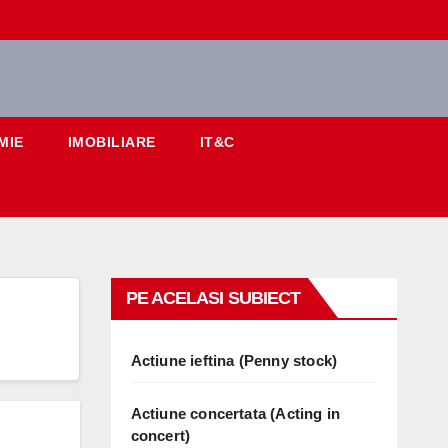
MIE
IMOBILIARE
IT&C
PE ACELASI SUBIECT
Actiune ieftina (Penny stock)
Actiune concertata (Acting in
concert)