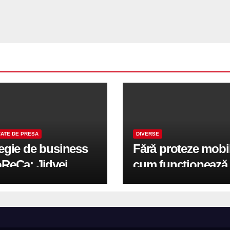
ATE DE PRESA
DIVERSE
tegie de business
Fără proteze mobi
oReCa: Jidvei
cum funcționează
formă terasele în
reabilitarea compl
e de creștere
pe implanturi All-
r-un proiect record
600 mp exteriori