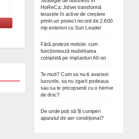
Strategie de business în
HoReCa: Jidvei transformă
terasele în active de creștere
printr-un proiect record de 2.600
mp exteriori cu Sun Leader
Fără proteze mobile: cum
funcționează reabilitarea
completă pe implanturi All-on
Te muti? Cum sa nu-ti avariezi
lucrurile, sa nu zgarii podeaua
sau sa te pricopsesti cu o hernie
de disc?
De unde poți să îți cumperi
aparatul de aer condiționat?