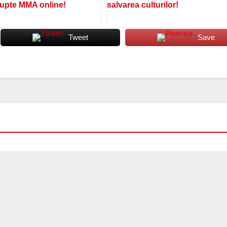
lupte MMA online!
salvarea culturilor!
Tweet
Save