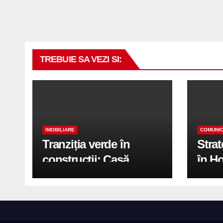
TREBUIE SA VEZI SI:
IMOBILIARE
COMUNIC
Tranziția verde în
Stra
construcții: Casă
în H
modernă cu structură
trans
reciclabilă
activ
print
de 2.