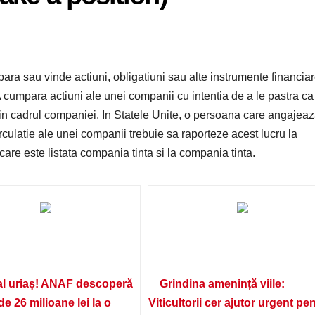
para sau vinde actiuni, obligatiuni sau alte instrumente financia
) A cumpara actiuni ale unei companii cu intentia de a le pastra ca
 in cadrul companiei. In Statele Unite, o persoana care angajeaz
irculatie ale unei companii trebuie sa raporteze acest lucru la
re este listata compania tinta si la compania tinta.
l uriaș! ANAF descoperă
Grindina amenință viile:
de 26 milioane lei la o
Viticultorii cer ajutor urgent pe