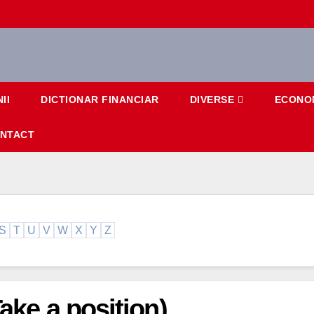
II
DICTIONAR FINANCIAR
DIVERSE
ECONO
NTACT
S
T
U
V
W
X
Y
Z
Take a position)