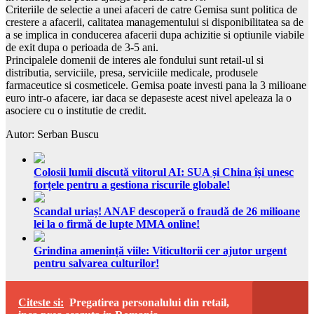
Criteriile de selectie a unei afaceri de catre Gemisa sunt politica de
crestere a afacerii, calitatea managementului si disponibilitatea sa de
a se implica in conducerea afacerii dupa achizitie si optiunile viabile
de exit dupa o perioada de 3-5 ani.
Principalele domenii de interes ale fondului sunt retail-ul si
distributia, serviciile, presa, serviciile medicale, produsele
farmaceutice si cosmeticele. Gemisa poate investi pana la 3 milioane
euro intr-o afacere, iar daca se depaseste acest nivel apeleaza la o
asociere cu o institutie de credit.
Autor: Serban Buscu
Colosii lumii discută viitorul AI: SUA și China își unesc
forțele pentru a gestiona riscurile globale!
Scandal uriaș! ANAF descoperă o fraudă de 26 milioane
lei la o firmă de lupte MMA online!
Grindina amenință viile: Viticultorii cer ajutor urgent
pentru salvarea culturilor!
Citeste si:
Pregatirea personalului din retail,