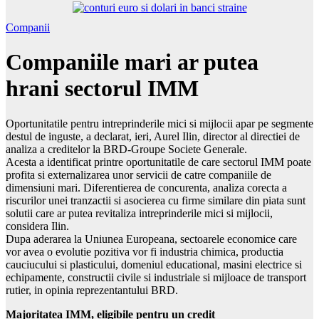
Companii
Companiile mari ar putea
hrani sectorul IMM
Oportunitatile pentru intreprinderile mici si mijlocii apar pe segmente
destul de inguste, a declarat, ieri, Aurel Ilin, director al directiei de
analiza a creditelor la BRD-Groupe Societe Generale.
Acesta a identificat printre oportunitatile de care sectorul IMM poate
profita si externalizarea unor servicii de catre companiile de
dimensiuni mari. Diferentierea de concurenta, analiza corecta a
riscurilor unei tranzactii si asocierea cu firme similare din piata sunt
solutii care ar putea revitaliza intreprinderile mici si mijlocii,
considera Ilin.
Dupa aderarea la Uniunea Europeana, sectoarele economice care
vor avea o evolutie pozitiva vor fi industria chimica, productia
cauciucului si plasticului, domeniul educational, masini electrice si
echipamente, constructii civile si industriale si mijloace de transport
rutier, in opinia reprezentantului BRD.
Majoritatea IMM, eligibile pentru un credit