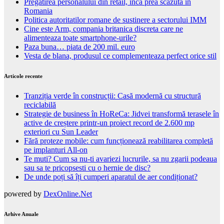
Pregatirea personalului din retail, inca prea scazuta in
Romania
Politica autoritatilor romane de sustinere a sectorului IMM
Cine este Arm, compania britanica discreta care ne
alimenteaza toate smartphone-urile?
Paza buna… piata de 200 mil. euro
Vesta de blana, produsul ce complementeaza perfect orice stil
Articole recente
Tranziția verde în construcții: Casă modernă cu structură
reciclabilă
Strategie de business în HoReCa: Jidvei transformă terasele în
active de creștere printr-un proiect record de 2.600 mp
exteriori cu Sun Leader
Fără proteze mobile: cum funcționează reabilitarea completă
pe implanturi All-on
Te muti? Cum sa nu-ti avariezi lucrurile, sa nu zgarii podeaua
sau sa te pricopsesti cu o hernie de disc?
De unde poți să îți cumperi aparatul de aer condiționat?
powered by
DexOnline.Net
Arhive Anuale