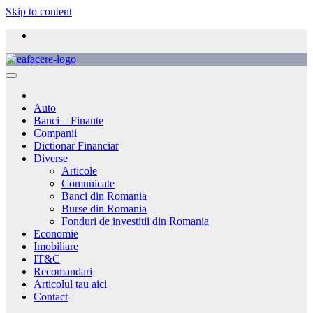
Skip to content
Auto
Banci – Finante
Companii
Dictionar Financiar
Diverse
Articole
Comunicate
Banci din Romania
Burse din Romania
Fonduri de investitii din Romania
Economie
Imobiliare
IT&C
Recomandari
Articolul tau aici
Contact