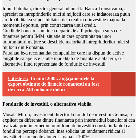
Ionut Patrahau, director general adjunct la Banca Transilvania, a
apreciat ca intreprinderile mici si mijlocii care se indatoreaza putin
au flexibilitatea si posibilitatea de a realiza o investitie majora la
momentul oportun, prin contractarea unui credit.
Creditele bancare sunt inca departe de a fi principala sursa de
finantare pentru IMM, situatie in care oportunitatea unor
imprumuturi majore se deschide majoritatii intreprinderilor mici si
mijlocii din Romania.
Patrahau le-a recomandat companiilor care nu dispun de active
tangibile sa apeleze la alte modalitati de finantare a afacerii, o
alternativa fiind reprezentata de fondurile de investitii.
Citeste si:
In anul 2005, angajamentele la
export obtinute de firmele romanesti au fost
de circa 240 milioane dolari
Fondurile de investitii, o alternativa viabila
Musata Miron, investment director la fondul de investitii Gemisa, a
explicat ca diferenta dintre finantarea prin intermediul bancilor si cea
realizata prin intermediul unui fond de investitii consta in faptul ca
fondul nu percepe dobanzi, insa solicita un randament ridicat al
investitiei, care poate ajunge si pana la 100%.