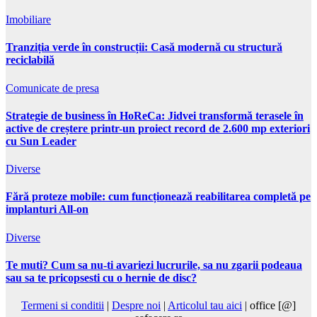
Imobiliare
Tranziția verde în construcții: Casă modernă cu structură
reciclabilă
Comunicate de presa
Strategie de business în HoReCa: Jidvei transformă terasele în
active de creștere printr-un proiect record de 2.600 mp exteriori
cu Sun Leader
Diverse
Fără proteze mobile: cum funcționează reabilitarea completă pe
implanturi All-on
Diverse
Te muti? Cum sa nu-ti avariezi lucrurile, sa nu zgarii podeaua
sau sa te pricopsesti cu o hernie de disc?
Termeni si conditii
|
Despre noi
|
Articolul tau aici
| office [@]