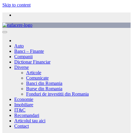
Skip to content
Auto
Banci – Finante
Companii
Dictionar Financiar
Diverse
Articole
Comunicate
Banci din Romania
Burse din Romania
Fonduri de investitii din Romania
Economie
Imobiliare
IT&C
Recomandari
Articolul tau aici
Contact