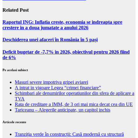
Related Post
Raportul ING: Inflatia creste, economia se indreapta spre
crestere in a doua jumatate a anului 2026
Deschiderea unei afaceri în România în 5 pași
Deficit bugetar de -7,7% in 2026, obiectivul pentru 2026 fiind
de 6%
Pe acelasi subiect
Masuri severe impotriva gripei aviarei
A intrat in vigoare Legea “crimei financiare”
Schimbari ale denumirilor operatiunilor din sfera de aplicare a
TVA
Rata de creditare a IMM, de 3 ori mai mica decat cea din UE
Tariceanu – Alegerile anticipate, un capitol inchis
Articole recente
Tranziția verde în construcții: Casă modernă cu structură