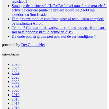
reciclabilă
Strategie de business în HoReCa: Jidvei transformă terasele în
active de creștere printr-un proiect record de 2.600 mp
exteriori cu Sun Leader
Fără proteze mobile: cum funcționează reabilitarea completă
pe implanturi All-on
Te muti? Cum sa nu-ti avariezi lucrurile, sa nu zgarii podeaua
sau sa te pricopsesti cu o hernie de disc?
De unde poți să îți cumperi aparatul de aer condiționat?
powered by
DexOnline.Net
Arhive Anuale
2026
2025
2024
2023
2022
2021
2020
2019
2018
2017
2016