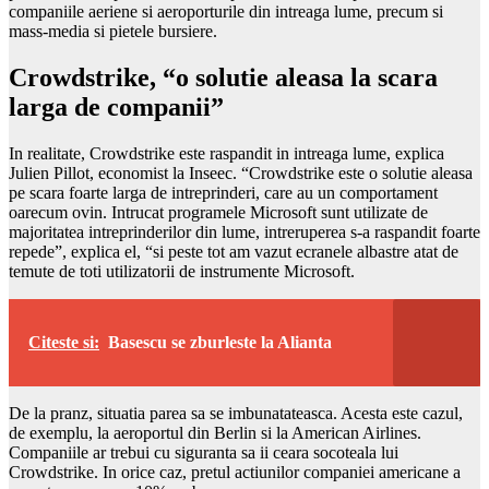
companiile aeriene si aeroporturile din intreaga lume, precum si
mass-media si pietele bursiere.
Crowdstrike, “o solutie aleasa la scara
larga de companii”
In realitate, Crowdstrike este raspandit in intreaga lume, explica
Julien Pillot, economist la Inseec. “Crowdstrike este o solutie aleasa
pe scara foarte larga de intreprinderi, care au un comportament
oarecum ovin. Intrucat programele Microsoft sunt utilizate de
majoritatea intreprinderilor din lume, intreruperea s-a raspandit foarte
repede”, explica el, “si peste tot am vazut ecranele albastre atat de
temute de toti utilizatorii de instrumente Microsoft.
Citeste si:
Basescu se zburleste la Alianta
De la pranz, situatia parea sa se imbunatateasca. Acesta este cazul,
de exemplu, la aeroportul din Berlin si la American Airlines.
Companiile ar trebui cu siguranta sa ii ceara socoteala lui
Crowdstrike. In orice caz, pretul actiunilor companiei americane a