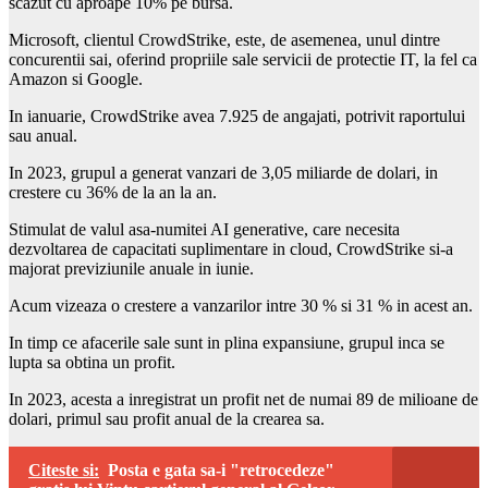
scazut cu aproape 10% pe bursa.
Microsoft, clientul CrowdStrike, este, de asemenea, unul dintre
concurentii sai, oferind propriile sale servicii de protectie IT, la fel ca
Amazon si Google.
In ianuarie, CrowdStrike avea 7.925 de angajati, potrivit raportului
sau anual.
In 2023, grupul a generat vanzari de 3,05 miliarde de dolari, in
crestere cu 36% de la an la an.
Stimulat de valul asa-numitei AI generative, care necesita
dezvoltarea de capacitati suplimentare in cloud, CrowdStrike si-a
majorat previziunile anuale in iunie.
Acum vizeaza o crestere a vanzarilor intre 30 % si 31 % in acest an.
In timp ce afacerile sale sunt in plina expansiune, grupul inca se
lupta sa obtina un profit.
In 2023, acesta a inregistrat un profit net de numai 89 de milioane de
dolari, primul sau profit anual de la crearea sa.
Citeste si:
Posta e gata sa-i "retrocedeze"