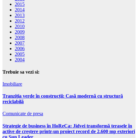
2015
2014
2013
2012
2010
2009
2008
2007
2006
2005
2004
Trebuie sa vezi si:
Imobiliare
Tranziția verde în construcții: Casă modernă cu structură
reciclabilă
Comunicate de presa
Strategie de business în HoReCa: Jidvei transformă terasele în
active de creștere printr-un proiect record de 2.600 mp exteriori
cu Sun Leader