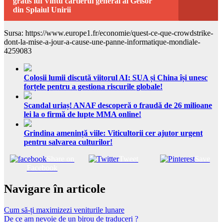
gratis lui Vintu cartierul general al Gelsor
din Splaiul Unirii
Sursa: https://www.europe1.fr/economie/quest-ce-que-crowdstrike-
dont-la-mise-a-jour-a-cause-une-panne-informatique-mondiale-
4259083
Colosii lumii discută viitorul AI: SUA și China își unesc
forțele pentru a gestiona riscurile globale!
Scandal uriaș! ANAF descoperă o fraudă de 26 milioane
lei la o firmă de lupte MMA online!
Grindina amenință viile: Viticultorii cer ajutor urgent
pentru salvarea culturilor!
Share on
Tweet
Save
Facebook
Navigare în articole
Cum să-ți maximizezi veniturile lunare
De ce am nevoie de un birou de traduceri ?