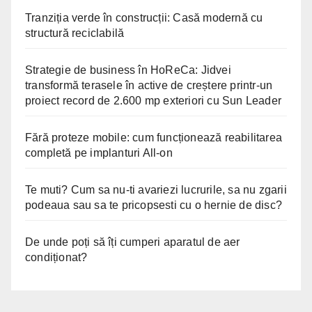
Tranziția verde în construcții: Casă modernă cu
structură reciclabilă
Strategie de business în HoReCa: Jidvei
transformă terasele în active de creștere printr-un
proiect record de 2.600 mp exteriori cu Sun Leader
Fără proteze mobile: cum funcționează reabilitarea
completă pe implanturi All-on
Te muti? Cum sa nu-ti avariezi lucrurile, sa nu zgarii
podeaua sau sa te pricopsesti cu o hernie de disc?
De unde poți să îți cumperi aparatul de aer
condiționat?