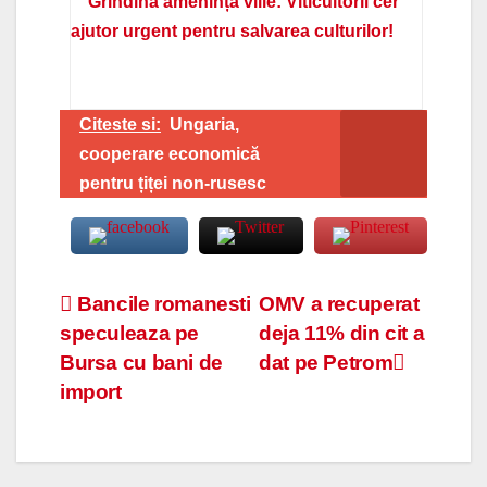
Grindina amenință viile: Viticultorii cer
ajutor urgent pentru salvarea culturilor!
Citeste si:
Ungaria,
cooperare economică
pentru țiței non-rusesc
Navigare
Bancile romanesti
OMV a recuperat
speculeaza pe
deja 11% din cit a
în
Bursa cu bani de
dat pe Petrom
articole
import