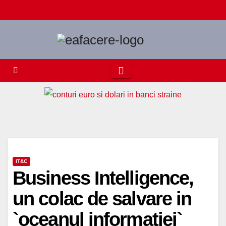
Skip
to
content
IT&C
Business Intelligence,
un colac de salvare in
`oceanul informatiei`