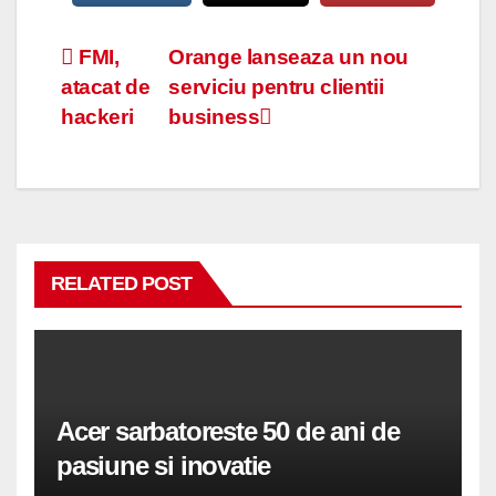
Navigare
FMI,
Orange lanseaza un nou
atacat de
serviciu pentru clientii
în
hackeri
business
articole
RELATED POST
Acer sarbatoreste 50 de ani de
pasiune si inovatie